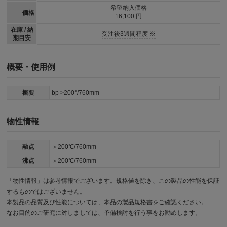
希望納入価格
価格
16,100 円
在庫 / 納
受注後3週間程度 ※
期目安
概要・使用例
概要
bp >200°/760mm
物性情報
融点
＞200℃/760mm
沸点
＞200℃/760mm
「物性情報」は参考情報でございます。規格値を除き、この製品の性能を保証
するものではございません。
本製品の品質及び性能については、本品の製品規格書をご確認ください。
なお目的のご研究に対しましては、予備検討を行う事をお勧めします。