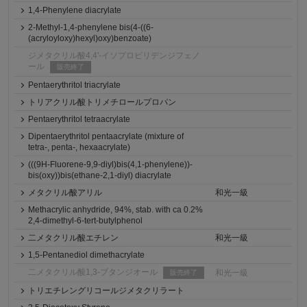
1,4-Phenylene diacrylate
2-Methyl-1,4-phenylene bis(4-((6-
(acryloyloxy)hexyl)oxy)benzoate)
ジメタクリル酸4,4'-イソプロピリデンジフェノ
ール
販売終了
Pentaerythritol triacrylate
トリアクリル酸トリメチロールプロパン
Pentaerythritol tetraacrylate
Dipentaerythritol pentaacrylate (mixture of
tetra-, penta-, hexaacrylate)
(((9H-Fluorene-9,9-diyl)bis(4,1-phenylene))-
bis(oxy))bis(ethane-2,1-diyl) diacrylate
メタクリル酸アリル
和光一級
Methacrylic anhydride, 94%, stab. with ca 0.2%
2,4-dimethyl-6-tert-butylphenol
二メタクリル酸エチレン
和光一級
1,5-Pentanediol dimethacrylate
二メタクリル酸1,3-ブタンジオール
和光一級
販売終了
トリエチレングリコールジメタクリラート