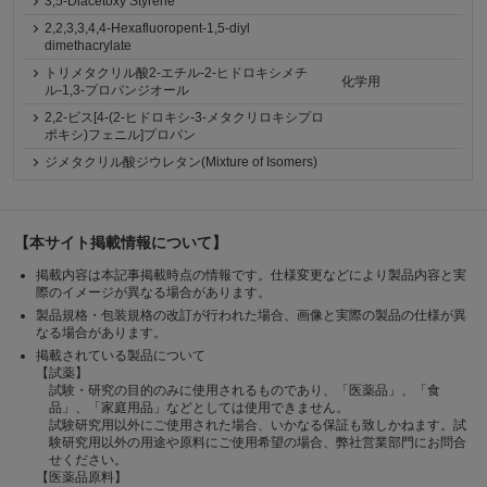
3,5-Diacetoxy Styrene
2,2,3,3,4,4-Hexafluoropent-1,5-diyl
dimethacrylate
トリメタクリル酸2-エチル-2-ヒドロキシメチ
化学用
ル-1,3-プロパンジオール
2,2-ビス[4-(2-ヒドロキシ-3-メタクリロキシプロ
ポキシ)フェニル]プロパン
ジメタクリル酸ジウレタン(Mixture of Isomers)
【本サイト掲載情報について】
掲載内容は本記事掲載時点の情報です。仕様変更などにより製品内容と実
際のイメージが異なる場合があります。
製品規格・包装規格の改訂が行われた場合、画像と実際の製品の仕様が異
なる場合があります。
掲載されている製品について
【試薬】
試験・研究の目的のみに使用されるものであり、「医薬品」、「食
品」、「家庭用品」などとしては使用できません。
試験研究用以外にご使用された場合、いかなる保証も致しかねます。試
験研究用以外の用途や原料にご使用希望の場合、弊社営業部門にお問合
せください。
【医薬品原料】