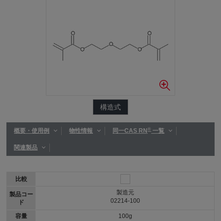
構造式
®
概要・使用例
物性情報
同一CAS RN
一覧
関連製品
比較
製造元
製品コー
02214-100
ド
容量
100g