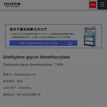
Diethylene glycol dimethacrylate
Diethylene glycol dimethacrylate, ? 88%
製造元 :
Polysciences, Inc.
保存条件 :
室温
®
CAS RN
:
2358-84-1
適用法令 :
危4-3(非水溶性)-III