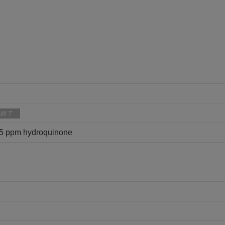
売終了
105 ppm hydroquinone