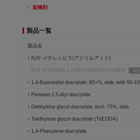
架橋剤
製品一覧
製品名
N,N'-メチレンビス(アクリルアミド)
N,N'-(ETHANE-1,2-DIYL)DIACRYLAMIDE
販
1,4-Butanediol diacrylate, 85+%, stab. with 50-
Pentane-1,5-diyl diacrylate
Diethylene glycol diacrylate, tech. 75%, stab.
Triethylene glycol diacrylate (TriEGDA)
1,4-Phenylene diacrylate