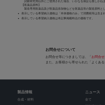
試験研究用以外にご使用された場合、いかなる保証も致しかね
【医薬品原料】
製造専用医薬品及び医薬品添加物などを医薬品等の製造原料とし
表示している希望納入価格は「本体価格のみ」で消費税等は含ま
表示している希望納入価格は本記事掲載時点の価格です。
お問合せについて
お問合せ等につきましては、「
お問合せ
また、お客様から寄せられた「よくある
製品情報
ニュース
合成・材料
全て