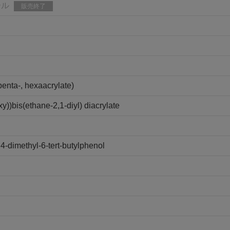
ール
販売終了
 penta-, hexaacrylate)
y))bis(ethane-2,1-diyl) diacrylate
4-dimethyl-6-tert-butylphenol