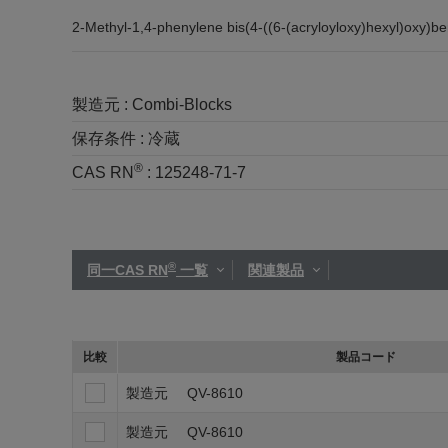
2-Methyl-1,4-phenylene bis(4-((6-(acryloyloxy)hexyl)oxy)b
製造元 :
Combi-Blocks
保存条件 :
冷蔵
®
CAS RN
:
125248-71-7
®
同一CAS RN
一覧
関連製品
比較
製品コード
製造元
QV-8610
製造元
QV-8610