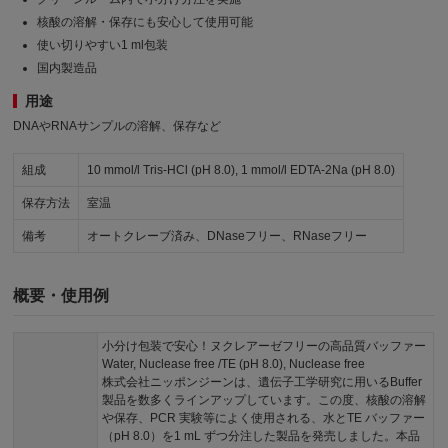
核酸の溶解・保存にも安心して使用可能
使い切りやすい1 ml包装
国内製造品
用途
DNAやRNAサンプルの溶解、保存など
組成
10 mmol/l Tris-HCl (pH 8.0), 1 mmol/l EDTA-2Na (pH 8.0)
保存方法
室温
備考
オートクレーブ済み、DNaseフリー、RNaseフリー
概要・使用例
小分け包装で安心！ヌクレアーゼフリーの高品質バッファー
Water, Nuclease free /TE (pH 8.0), Nuclease free
株式会社ニッポンジーンは、遺伝子工学研究に用いるBuffer
製品を数多くラインアップしています。この度、核酸の溶解
や保存、PCR 実験等によく使用される、水とTE バッファー
（pH 8.0）を1 mL ずつ分注した製品を発売しました。本品