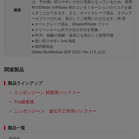
は、予め使い切りやすい小分け包装となっているため、使用
時のDNase やRNase 等のコンタミネーションのリスクを減
概要
らすことができます。また、オートクレーブ済み、ヌクレア
ーゼフリーのため、安心してご使用いただけます。特 長
● オートクレーブ済み、DNase/RNase フリー
● クリーンルーム内で小分け分注を実施
● PCR、核酸の溶解・保存にも安心して使用可能
● 使い切りやすい1mL包装
● 国内製造品
(Wako BioWindow SEP 2022 / No.173, p12)
関連製品
製品ラインアップ
ニッポンジーン 精製用バッファー
Tris緩衝液
ニッポンジーン 遺伝子工学用バッファー
製品一覧
製品名