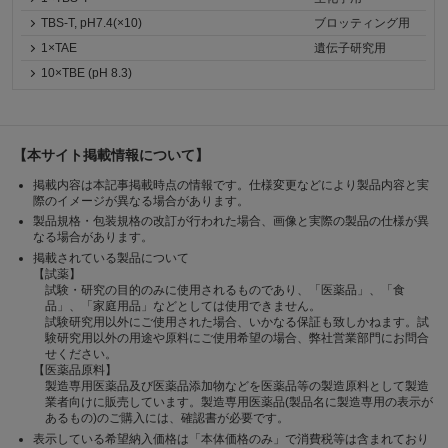
TBS-T, pH7.4(×10)
ブロッティング用
1×TAE
遺伝子研究用
10×TBE (pH 8.3)
【本サイト掲載情報について】
掲載内容は本記事掲載時点の情報です。仕様変更などにより製品内容と実
際のイメージが異なる場合があります。
製品規格・包装規格の改訂が行われた場合、画像と実際の製品の仕様が異
なる場合があります。
掲載されている製品について
【試薬】
試験・研究の目的のみに使用されるものであり、「医薬品」、「食
品」、「家庭用品」などとしては使用できません。
試験研究用以外にご使用された場合、いかなる保証も致しかねます。試
験研究用以外の用途や原料にご使用希望の場合、弊社営業部門にお問合
せください。
【医薬品原料】
製造専用医薬品及び医薬品添加物などを医薬品等の製造原料として製造
業者向けに販売しています。製造専用医薬品(製品名に製造専用の表示が
あるもの)のご購入には、確認書が必要です。
表示している希望納入価格は「本体価格のみ」で消費税等は含まれており