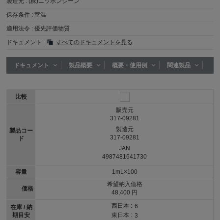
製造元 :
(株)ニッポンジーン
保存条件 :
室温
適用法令 :
優先評価物質
ドキュメント :
すべてのドキュメントを見る
ドキュメント
製品概要
概要・使用例
関連製品
比較
販売元
317-09281
製造元
製品コー
317-09281
ド
JAN
4987481641730
容量
1mL×100
希望納入価格
価格
48,400 円
西日本 :
6
在庫 / 納
期目安
東日本 :
3