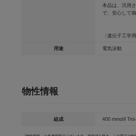
本品は、汎用
で、安心して
〈遺伝子工学用試
用途
電気泳動
物性情報
組成
400 mmol/l Tri