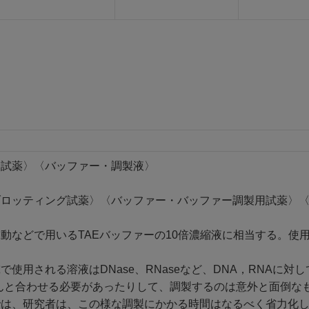
用試薬〉〈バッファー・調製液〉
ブロッティング試薬〉〈バッファー・バッファー調製用試薬〉
動などで用いるTAEバッファーの10倍濃縮液に相当する。使
で使用される溶液はDNase、RNaseなど、DNA，RNAに
んと合わせる必要があったりして、調製するのは意外と面倒な
では、研究者は、この様な調製にかかる時間はなるべく省力化