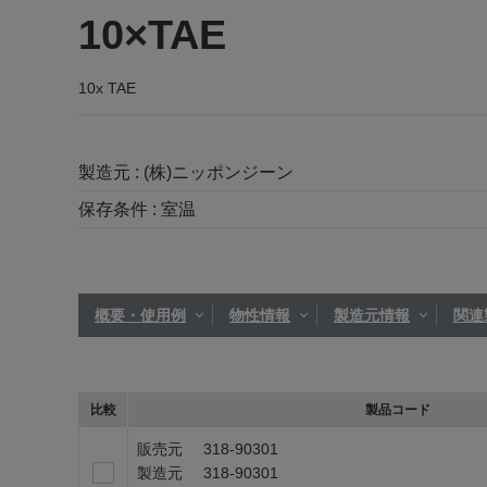
10×TAE
10x TAE
製造元 :
(株)ニッポンジーン
保存条件 :
室温
概要・使用例
物性情報
製造元情報
関連
比較
製品コード
販売元
318-90301
製造元
318-90301