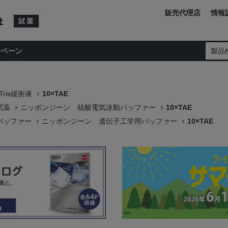
販売代理店
情報
ンペーン
製品
Tris緩衝液
10×TAE
試薬
ニッポンジーン 核酸電気泳動バッファー
10×TAE
バッファー
ニッポンジーン 遺伝子工学用バッファー
10×TAE