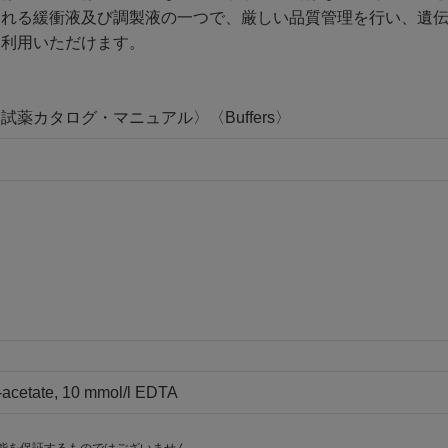
される緩衝液及び調製液の一つで、厳しい品質管理を行い、遺
御利用いただけます。
薬カタログ・マニュアル〉〈Buffers〉
s-acetate, 10 mmol/l EDTA