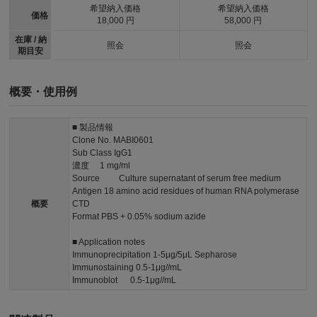
希望納入価格
希望納入価格
価格
18,000 円
58,000 円
在庫 / 納
照会
照会
期目安
概要・使用例
■ 製品情報
Clone No. MABI0601
Sub Class IgG1
濃度 1 mg/ml
Source Culture supernatant of serum free medium
Antigen 18 amino acid residues of human RNA polymerase
概要
CTD
Format PBS + 0.05% sodium azide
■ Application notes
Immunoprecipitation 1-5μg/5μL Sepharose
Immunostaining 0.5-1μg//mL
Immunoblot 0.5-1μg//mL