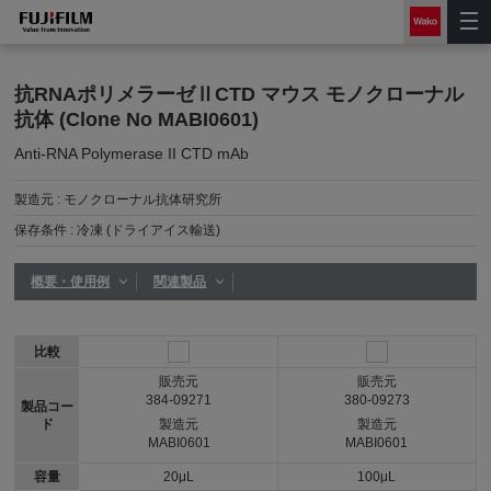
抗RNAポリメラーゼⅡCTD マウス モノクローナル
抗体 (Clone No MABI0601)
Anti-RNA Polymerase II CTD mAb
製造元 :
モノクローナル抗体研究所
保存条件 :
冷凍 (ドライアイス輸送)
概要・使用例
関連製品
比較
販売元
販売元
384-09271
380-09273
製品コー
ド
製造元
製造元
MABI0601
MABI0601
容量
20μL
100μL