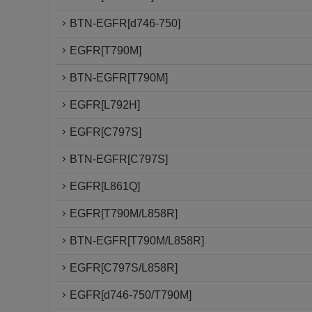
BTN-EGFR[d746-750]
EGFR[T790M]
BTN-EGFR[T790M]
EGFR[L792H]
EGFR[C797S]
BTN-EGFR[C797S]
EGFR[L861Q]
EGFR[T790M/L858R]
BTN-EGFR[T790M/L858R]
EGFR[C797S/L858R]
EGFR[d746-750/T790M]