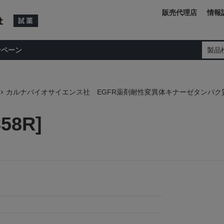
販売代理店
情報
ンペーン
製品
カルナバイオサイエンス社 EGFR薬剤耐性変異体キナーゼタンパク
58R]