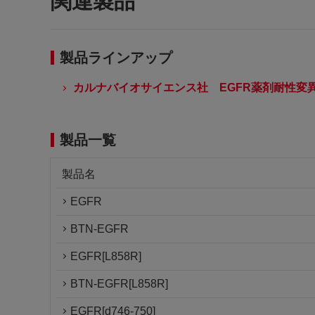
関連製品
製品ラインアップ
カルナバイオサイエンス社 EGFR薬剤耐性変
製品一覧
製品名
EGFR
BTN-EGFR
EGFR[L858R]
BTN-EGFR[L858R]
EGFR[d746-750]