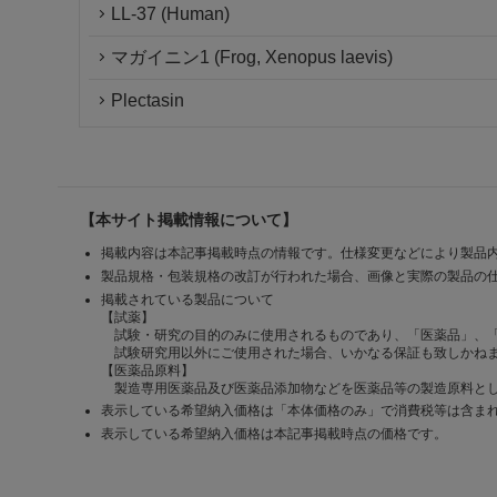
LL-37 (Human)
マガイニン1 (Frog, Xenopus laevis)
Plectasin
【本サイト掲載情報について】
掲載内容は本記事掲載時点の情報です。仕様変更などにより製品
製品規格・包装規格の改訂が行われた場合、画像と実際の製品の
掲載されている製品について
【試薬】
試験・研究の目的のみに使用されるものであり、「医薬品」、
試験研究用以外にご使用された場合、いかなる保証も致しかね
【医薬品原料】
製造専用医薬品及び医薬品添加物などを医薬品等の製造原料とし
表示している希望納入価格は「本体価格のみ」で消費税等は含ま
表示している希望納入価格は本記事掲載時点の価格です。