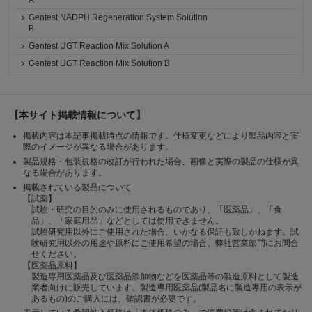
A
Gentest NADPH Regeneration System Solution
B
Gentest UGT Reaction Mix Solution A
Gentest UGT Reaction Mix Solution B
【本サイト掲載情報について】
掲載内容は本記事掲載時点の情報です。仕様変更などにより製品内容と実
際のイメージが異なる場合があります。
製品規格・包装規格の改訂が行われた場合、画像と実際の製品の仕様が異
なる場合があります。
掲載されている製品について
【試薬】
試験・研究の目的のみに使用されるものであり、「医薬品」、「食
品」、「家庭用品」などとしては使用できません。
試験研究用以外にご使用された場合、いかなる保証も致しかねます。試
験研究用以外の用途や原料にご使用希望の場合、弊社営業部門にお問合
せください。
【医薬品原料】
製造専用医薬品及び医薬品添加物などを医薬品等の製造原料として製造
業者向けに販売しています。製造専用医薬品(製品名に製造専用の表示が
あるもの)のご購入には、確認書が必要です。