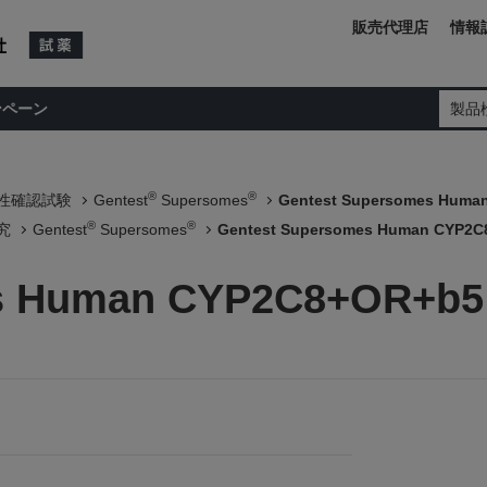
販売代理店
情報
ンペーン
製品
®
®
性確認試験
Gentest
Supersomes
Gentest Supersomes Huma
®
®
究
Gentest
Supersomes
Gentest Supersomes Human CYP2
es Human CYP2C8+OR+b5