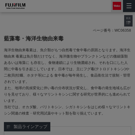
目次
ページ番号：
WC06358
藍藻毒・海洋生物由来毒
海洋生物由来毒素は、魚介類がもつ自然毒で食中毒の原因となります。海洋生
物由来 毒素は魚介類だけでなく、海洋微生物やプランクトンなどの微細藻類
あるいは海藻に も存在し、食物連鎖により生物濃縮され、それを口にした人
間に中毒を引き起こしています。日本では、主にフグ毒(テトロドトキシン)や
二枚貝(牡蠣、ホタテ等)による 食中毒が毎年発生し、食品衛生法で規制・管理
されています。
また、地球の気候変化に伴い毒の分布状況が変化し、食中毒の発生地域も広が
りを見せており、様々なマリントキシンに関する研究が世界的にも進められて
います。
当社では、オカダ酸、パリトキシン、シガトキシンをはじめ様々なマリントキ
シン関連の検査・研究用試薬やキット類を取り揃えています。
製品ラインアップ