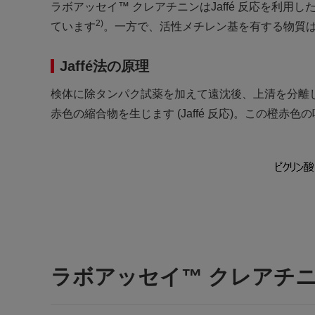
ラボアッセイ™ クレアチニンはJaffé 反応を利
2)
ています
。一方で、活性メチレン基を有する物質はJaff
Jaffé法の原理
検体に除タンパク試薬を加えて遠沈後、上清を分離
赤色の縮合物を生じます (Jaffé 反応)。この
ラボアッセイ™ クレアチ