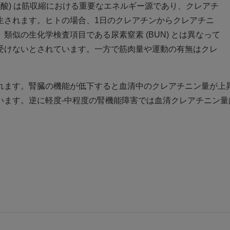
ん酸) は筋収縮における重要なエネルギー源であり、クレアチ
生されます。ヒトの場合、1日のクレアチンからクレアチニ
似の生化学検査項目である尿素窒素 (BUN) とは異なって
受けないとされています。一方で筋肉量や運動の有無はクレ
れます。腎臓の機能が低下すると血清中のクレアチニン量が上
います。逆に軽度-中程度の腎機能障害では血清クレアチニン