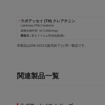
ラボアッセイ (TM) クレアチニン
LabAssay (TM) Creatinine
細胞生物学用
for Cellbiology
製造元 :
富士フイルム和光純薬(株)
労・表
労・S
本製品は636-51011(販売終了)と同一製品です。
関連製品一覧