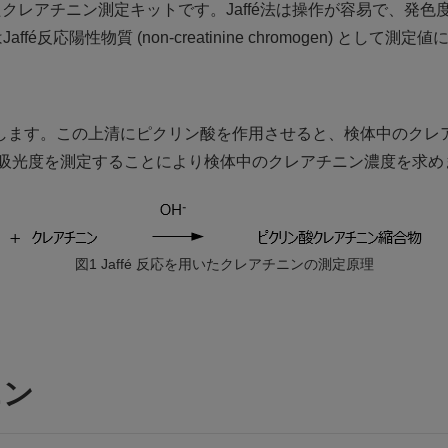
用したクレアチニン測定キットです。Jaffé法は操作が容易で、
é反応陽性物質 (non-creatinine chromogen) 
します。この上清にピクリン酸を作用させると、検体中のクレ
橙赤色の吸光度を測定することにより検体中のクレアチニン濃度を求
図1 Jaffé 反応を用いたクレアチニンの測定原理
ニン