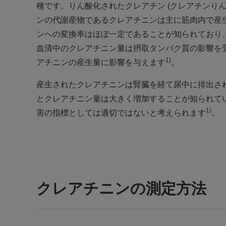
種です。りん酸化されたクレアチン (クレアチンり
ンの代謝産物であるクレアチニンは主に筋肉内で産
ンへの変換率はほぼ一定であることが知られており、類
血清中のクレアチニン量は摂取タンパク質の影響を
1)
アチニンの産生量に影響を与えます
。
産生されたクレアチニンは腎臓を経て尿中に排出さ
とクレアチニン量は大きく増加することが知られて
1)
害の指標としては適切ではないと考えられます
。
クレアチニンの測定方法