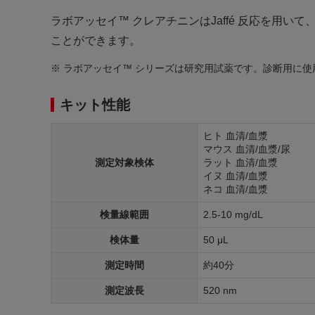
ラボアッセイ™ クレアチニンはJaffé 反応を
ことができます。
※ ラボアッセイ™ シリーズは研究用試薬です。診断用に
キット性能
ヒト 血清/血漿
マウス 血清/血漿/尿
測定対象検体
ラット 血清/血漿
イヌ 血清/血漿
ネコ 血清/血漿
検量線範囲
2.5-10 mg/dL
検体量
50 μL
測定時間
約40分
測定波長
520 nm