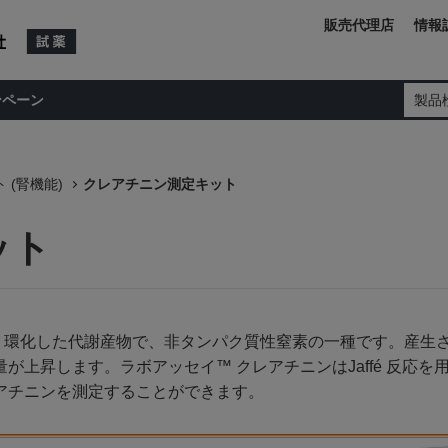
販売代理店
情報
ンペーン
製品
ト (腎機能)
クレアチニン測定キット
ット
チンが脱水・環化した代謝産物で、非タンパク質性窒素の一種です。
が上昇します。ラボアッセイ™ クレアチニンはJaffé 反応
アチニンを測定することができます。