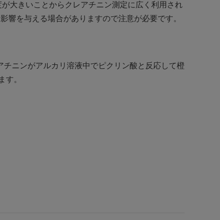
発色度が大きいことからクレアチニン測定に広く利用され
として測定値に影響を与える場合がありますので注意が必要です。
アチニンがアルカリ溶液中でピクリン酸と反応して橙
めます。