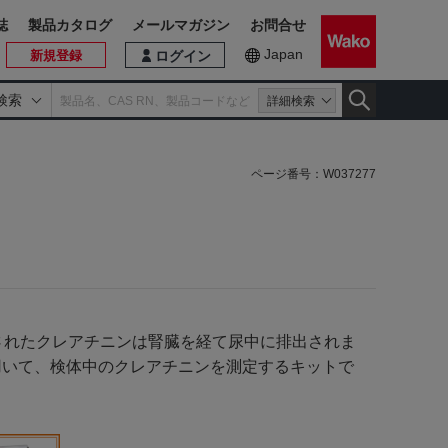
誌
製品カタログ
メールマガジン
お問合せ
Japan
新規登録
ログイン
検索
詳細検索
ページ番号：
W037277
産生されたクレアチニンは腎臓を経て尿中に排出されま
を用いて、検体中のクレアチニンを測定するキットで