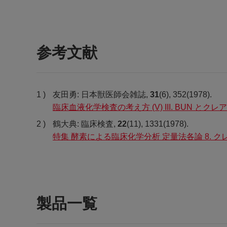
参考文献
友田勇: 日本獣医師会雑誌,
31
(6), 352(1978).
臨床血液化学検査の考え方 (V) III. BUN とク
鶴大典: 臨床検査,
22
(11), 1331(1978).
特集 酵素による臨床化学分析 定量法各論 8. 
製品一覧