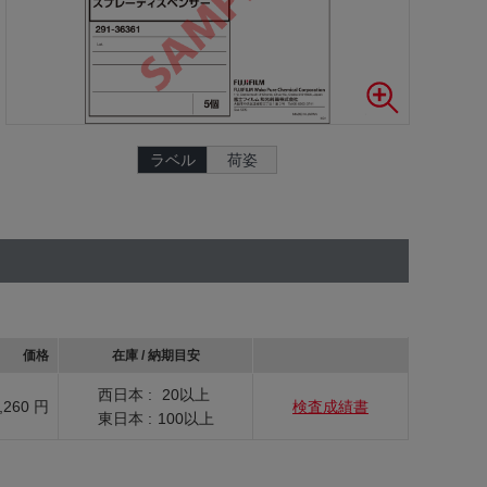
ラベル
荷姿
価格
在庫 / 納期目安
西日本 :
20以上
,260 円
検査成績書
東日本 :
100以上