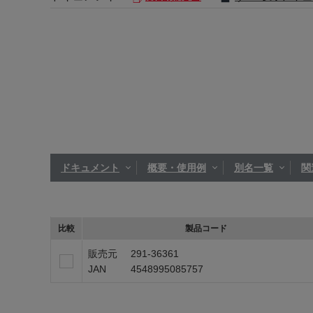
ドキュメント
概要・使用例
別名一覧
関
比較
製品コード
販売元
291-36361
JAN
4548995085757