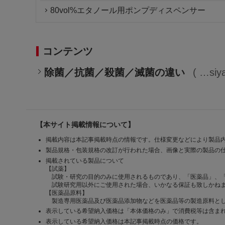
80vol%エタノール用ポンプディスペンサー
コンテンツ
除菌／抗菌／殺菌／滅菌の違い
siy
【本サイト掲載情報について】
掲載内容は本記事掲載時点の情報です。仕様変更などにより製品
製品規格・包装規格の改訂が行われた場合、画像と実際の製品の
掲載されている製品について
【試薬】
試験・研究の目的のみに使用されるものであり、「医薬品」、
試験研究用以外にご使用された場合、いかなる保証も致しかね
【医薬品原料】
製造専用医薬品及び医薬品添加物などを医薬品等の製造原料とし
表示している希望納入価格は「本体価格のみ」で消費税等は含ま
表示している希望納入価格は本記事掲載時点の価格です。