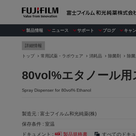
製品情報
ニュース
サポート
ブログ
キャ
詳細情報
トップ
常用試薬・ラボウェア
消耗品
除菌剤
除菌
80vol%エタノー
Spray Dispenser for 80vol% Ethanol
製造元 :
富士フイルム和光純薬(株)
保存条件 :
室温
ドキュメント :
製品規格書
すべてのドキュ