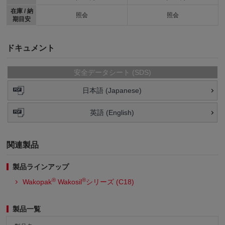
在庫 / 納
照会
照会
期目安
ドキュメント
安全データシート (SDS)
日本語 (Japanese)
英語 (English)
関連製品
製品ラインアップ
®
®
Wakopak
Wakosil
シリーズ (C18)
製品一覧