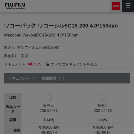
ワコーパック ワコーシル5C18-200 4.0*150mm
Wakopak Wakosil5C18-200 4.0*150mm
製造元 :
富士フイルム和光純薬(株)
保存条件 :
室温
ドキュメント :
SDS
すべてのドキュメントを見る
ドキュメント
関連製品
比較
販売元
販売元
製品コー
236-55431
232-55433
ド
容量
1本(D)
1本(W)
希望納入価格
希望納入価格
価格
48,400 円
48,400 円