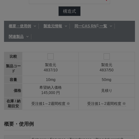
構造式
®
概要・使用例
製造元情報
同一CAS RN
一覧
関連製品
比較
製造元
製造元
製品コー
4837/10
4837/50
ド
容量
10mg
50mg
希望納入価格
価格
見積り
145,000 円
在庫 / 納
受注後1～2週間程度 ※
受注後1～2週間程度 ※
期目安
概要・使用例