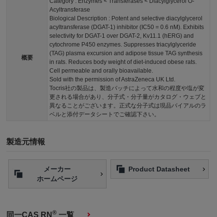
Category : Enzymes < Transferases < Diacylglycerol O-
Acyltransferase
Biological Description : Potent and selective diacylglycerol
acyltransferase (DGAT-1) inhibitor (IC50 = 0.6 nM). Exhibits
selectivity for DGAT-1 over DGAT-2, Kv11.1 (hERG) and
cytochrome P450 enzymes. Suppresses triacylglyceride
(TAG) plasma excursion and adipose tissue TAG synthesis
概要
in rats. Reduces body weight of diet-induced obese rats.
Cell permeable and orally bioavailable.
Sold with the permission of AstraZeneca UK Ltd.
Tocris社の製品は、製造バッチによって水和の程度や塩が変
更される場合があり、分子式・分子量がカタログ・ウェブと
異なることがございます。正式な分子式は現品バイアルのラ
ベルと添付データシートでご確認下さい。
製造元情報
メーカー
Product Datasheet
ホームページ
®
同一CAS RN
一覧