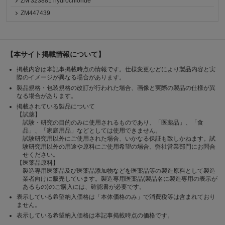
ZM 323881 hydrochloride
ZM447439
【本サイト掲載情報について】
掲載内容は本記事掲載時点の情報です。仕様変更などにより製品内容と実
際のイメージが異なる場合があります。
製品規格・包装規格の改訂が行われた場合、画像と実際の製品の仕様が異
なる場合があります。
掲載されている製品について
【試薬】
試験・研究の目的のみに使用されるものであり、「医薬品」、「食
品」、「家庭用品」などとしては使用できません。
試験研究用以外にご使用された場合、いかなる保証も致しかねます。試
験研究用以外の用途や原料にご使用希望の場合、弊社営業部門にお問合
せください。
【医薬品原料】
製造専用医薬品及び医薬品添加物などを医薬品等の製造原料として製造
業者向けに販売しています。製造専用医薬品(製品名に製造専用の表示が
あるもの)のご購入には、確認書が必要です。
表示している希望納入価格は「本体価格のみ」で消費税等は含まれており
ません。
表示している希望納入価格は本記事掲載時点の価格です。