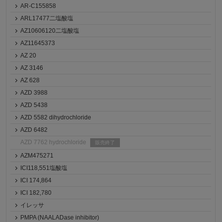
AR-C155858
ARL17477二塩酸塩
AZ10606120二塩酸塩
AZ11645373
AZ 20
AZ 3146
AZ 628
AZD 3988
AZD 5438
AZD 5582 dihydrochloride
AZD 6482
AZD 7762 hydrochloride
販売終了
AZM475271
ICI118,551塩酸塩
ICI 174,864
ICI 182,780
イレッサ
PMPA (NAALADase inhibitor)