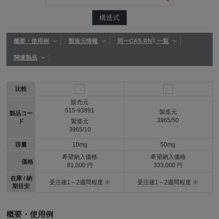
構造式
®
概要・使用例
製造元情報
同一CAS RN
一覧
関連製品
比較
販売元
515-93891
製造元
製品コー
3965/50
ド
製造元
3965/10
容量
10mg
50mg
希望納入価格
希望納入価格
価格
81,000 円
333,000 円
在庫 / 納
受注後1～2週間程度 ※
受注後1～2週間程度 ※
期目安
概要・使用例