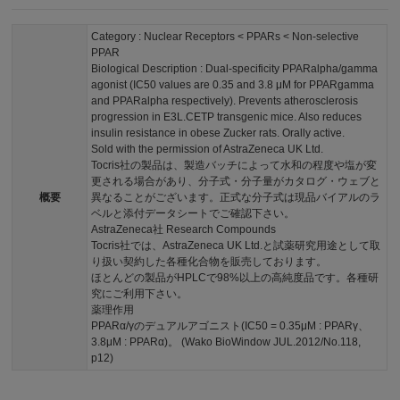
Category : Nuclear Receptors < PPARs < Non-selective
PPAR
Biological Description : Dual-specificity PPARalpha/gamma
agonist (IC50 values are 0.35 and 3.8 μM for PPARgamma
and PPARalpha respectively). Prevents atherosclerosis
progression in E3L.CETP transgenic mice. Also reduces
insulin resistance in obese Zucker rats. Orally active.
Sold with the permission of AstraZeneca UK Ltd.
Tocris社の製品は、製造バッチによって水和の程度や塩が変
更される場合があり、分子式・分子量がカタログ・ウェブと
概要
異なることがございます。正式な分子式は現品バイアルのラ
ベルと添付データシートでご確認下さい。
AstraZeneca社 Research Compounds
Tocris社では、AstraZeneca UK Ltd.と試薬研究用途として取
り扱い契約した各種化合物を販売しております。
ほとんどの製品がHPLCで98%以上の高純度品です。各種研
究にご利用下さい。
薬理作用
PPARα/γのデュアルアゴニスト(IC50 = 0.35μM : PPARγ、
3.8μM : PPARα)。 (Wako BioWindow JUL.2012/No.118,
p12)