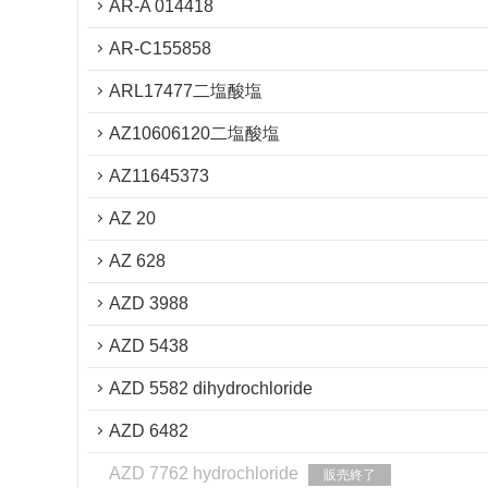
AR-A 014418
AR-C155858
ARL17477二塩酸塩
AZ10606120二塩酸塩
AZ11645373
AZ 20
AZ 628
AZD 3988
AZD 5438
AZD 5582 dihydrochloride
AZD 6482
AZD 7762 hydrochloride
販売終了