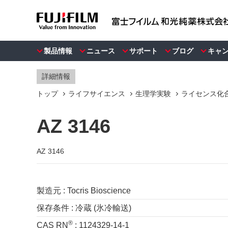
製品情報
ニュース
サポート
ブログ
キャ
詳細情報
トップ
ライフサイエンス
生理学実験
ライセンス化合物 
AZ 3146
AZ 3146
製造元 :
Tocris Bioscience
保存条件 :
冷蔵 (氷冷輸送)
®
CAS RN
:
1124329-14-1