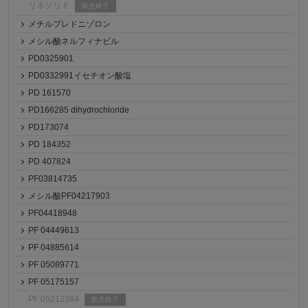
リネゾリド
販売終了
メチルプレドニゾロン
メシル酸ネルフィナビル
PD0325901
PD0332991イセチオン酸塩
PD 161570
PD166285 dihydrochloride
PD173074
PD 184352
PD 407824
PF03814735
メシル酸PF04217903
PF04418948
PF 04449613
PF 04885614
PF 05089771
PF 05175157
PF 05212384
販売終了