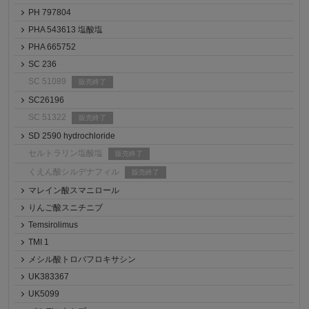
PH 797804
PHA 543613 塩酸塩
PHA 665752
SC 236
SC 51089
販売終了
SC26196
SC 51322
販売終了
SD 2590 hydrochloride
セルトラリン塩酸塩
販売終了
くえん酸シルデナフィル
販売終了
マレイン酸スマニロール
りんご酸スニチニブ
Temsirolimus
TMI 1
メシル酸トロバフロキサシン
UK383367
UK5099