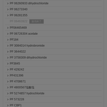
PF 06260933 dihydrochloride
PF 06273340
PF 06281355
PF 06463922
販売終了
PF06465469
PF 06726304 acetate
PF184
PF 3084014 hydrobromide
PF 3644022
PF 3758309 dihydrochloride
PF3845
PF 429242
PF431396
PF 4708671
PF 4800567塩酸塩
PF 5274857 hydrochloride
PF 573228
PF CBP1