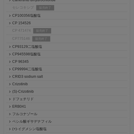
Canertinib dihydrochloride
セレコキシブ
販売終了
CP100356塩酸塩
CP 154526
CP 471474
販売終了
CP775146
販売終了
CP93129二塩酸塩
CP945598塩酸塩
CP 96345
CP99994二塩酸塩
CRID3 sodium salt
Crizotinib
(S)-Crizotinib
ドフェチリド
ERB041
フルコナゾール
ベシル酸ギサデナフィル
(+)-イグメシン塩酸塩