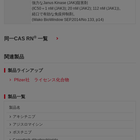
強力なJanus Kinase (JAK)阻害剤
(IC50＝1 nM (JAK3); 20 nM (JAK2); 112 nM (JAK1))。
経口で有効な免疫抑制剤。
(Wako BioWindow SEP.2014/No.133, p14)
®
同一CAS RN
一覧
関連製品
製品ラインアップ
Pfizer社 ライセンス化合物
製品一覧
製品名
アキシチニブ
アジスロマイシン
ボスチニブ