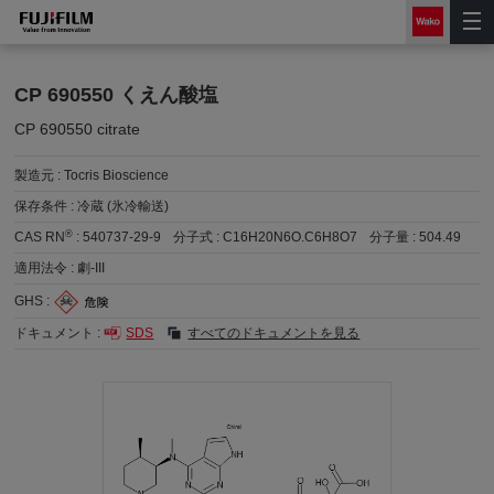
CP 690550 くえん酸塩
CP 690550 citrate
製造元 :
Tocris Bioscience
保存条件 :
冷蔵 (氷冷輸送)
®
CAS RN
:
540737-29-9
分子式 :
C16H20N6O.C6H8O7
分子量 :
504.49
適用法令 :
劇-III
GHS :
ドキュメント :
SDS
すべてのドキュメントを見る