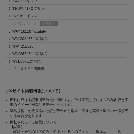
バルデコキシブ
酒石酸バレニクリン
バイオマイシン
ボリコナゾール
販売終了
WAY 181187 oxalate
WAY208466二塩酸塩
WAY 252623
WAY267464二塩酸塩
WYE687二塩酸塩
ゾニポリド二塩酸塩
【本サイト掲載情報について】
掲載内容は本記事掲載時点の情報です。仕様変更などにより製品内容と実
際のイメージが異なる場合があります。
製品規格・包装規格の改訂が行われた場合、画像と実際の製品の仕様が異
なる場合があります。
掲載されている製品について
【試薬】
試験・研究の目的のみに使用されるものであり、「医薬品」、「食