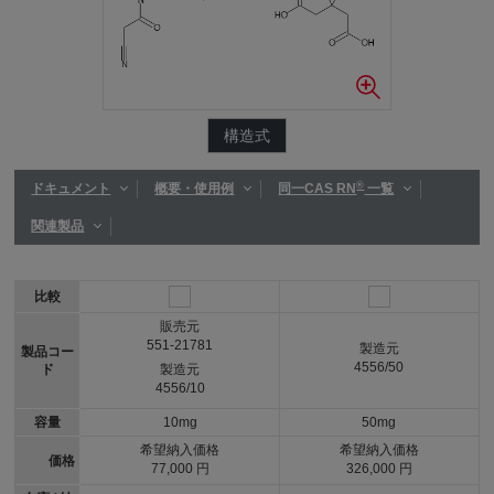
構造式
®
ドキュメント
概要・使用例
同一CAS RN
一覧
関連製品
比較
販売元
551-21781
製造元
製品コー
4556/50
ド
製造元
4556/10
容量
10mg
50mg
希望納入価格
希望納入価格
価格
77,000 円
326,000 円