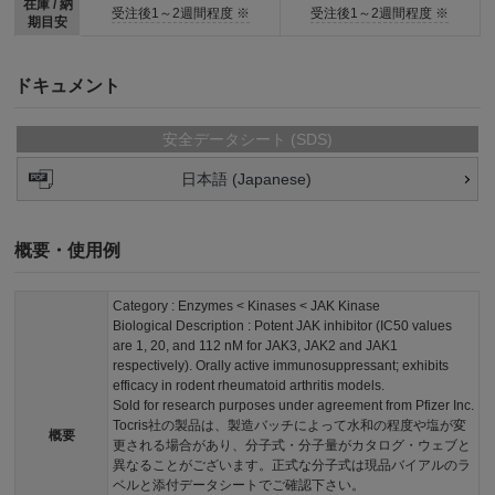
在庫 / 納
受注後1～2週間程度 ※
受注後1～2週間程度 ※
期目安
ドキュメント
安全データシート (SDS)
日本語 (Japanese)
概要・使用例
Category : Enzymes < Kinases < JAK Kinase
Biological Description : Potent JAK inhibitor (IC50 values
are 1, 20, and 112 nM for JAK3, JAK2 and JAK1
respectively). Orally active immunosuppressant; exhibits
efficacy in rodent rheumatoid arthritis models.
Sold for research purposes under agreement from Pfizer Inc.
Tocris社の製品は、製造バッチによって水和の程度や塩が変
概要
更される場合があり、分子式・分子量がカタログ・ウェブと
異なることがございます。正式な分子式は現品バイアルのラ
ベルと添付データシートでご確認下さい。