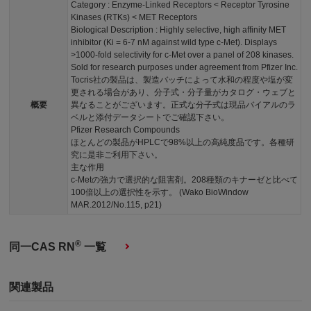
Category : Enzyme-Linked Receptors < Receptor Tyrosine
Kinases (RTKs) < MET Receptors
Biological Description : Highly selective, high affinity MET
inhibitor (Ki = 6-7 nM against wild type c-Met). Displays
>1000-fold selectivity for c-Met over a panel of 208 kinases.
Sold for research purposes under agreement from Pfizer Inc.
Tocris社の製品は、製造バッチによって水和の程度や塩が変
更される場合があり、分子式・分子量がカタログ・ウェブと
概要
異なることがございます。正式な分子式は現品バイアルのラ
ベルと添付データシートでご確認下さい。
Pfizer Research Compounds
ほとんどの製品がHPLCで98%以上の高純度品です。各種研
究に是非ご利用下さい。
主な作用
c-Metの強力で選択的な阻害剤。208種類のキナーゼと比べて
100倍以上の選択性を示す。 (Wako BioWindow
MAR.2012/No.115, p21)
®
同一CAS RN
一覧
関連製品