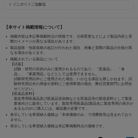
ゾニポリド二塩酸塩
【本サイト掲載情報について】
掲載内容は本記事掲載時点の情報です。仕様変更などにより製品内容と実
際のイメージが異なる場合があります。
製品規格・包装規格の改訂が行われた場合、画像と実際の製品の仕様が異
なる場合があります。
掲載されている製品について
【試薬】
試験・研究の目的のみに使用されるものであり、「医薬品」、「食
品」、「家庭用品」などとしては使用できません。
試験研究用以外にご使用された場合、いかなる保証も致しかねます。試
験研究用以外の用途や原料にご使用希望の場合、弊社営業部門にお問合
せください。
【医薬品原料】
製造専用医薬品及び医薬品添加物などを医薬品等の製造原料として製造
業者向けに販売しています。製造専用医薬品(製品名に製造専用の表示が
あるもの)のご購入には、確認書が必要です。
表示している希望納入価格は「本体価格のみ」で消費税等は含まれており
ません。
表示している希望納入価格は本記事掲載時点の価格です。