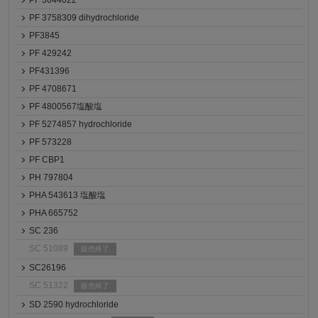
PF 3644022
PF 3758309 dihydrochloride
PF3845
PF 429242
PF431396
PF 4708671
PF 4800567塩酸塩
PF 5274857 hydrochloride
PF 573228
PF CBP1
PH 797804
PHA 543613 塩酸塩
PHA 665752
SC 236
SC 51089
販売終了
SC26196
SC 51322
販売終了
SD 2590 hydrochloride