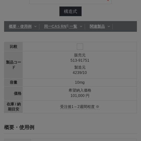
構造式
®
概要・使用例
同一CAS RN
一覧
関連製品
比較
販売元
513-91751
製品コー
ド
製造元
4239/10
容量
10mg
希望納入価格
価格
101,000 円
在庫 / 納
受注後1～2週間程度 ※
期目安
概要・使用例