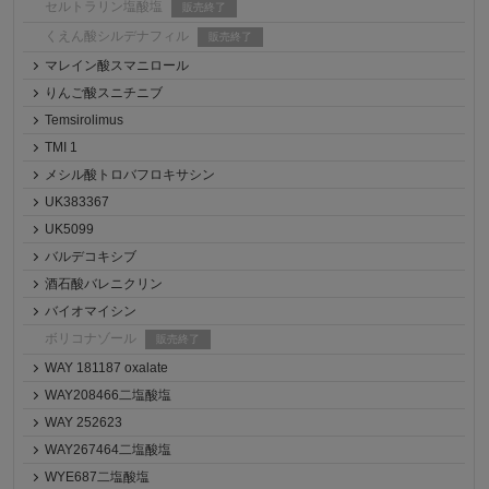
セルトラリン塩酸塩
販売終了
くえん酸シルデナフィル
販売終了
マレイン酸スマニロール
りんご酸スニチニブ
Temsirolimus
TMI 1
メシル酸トロバフロキサシン
UK383367
UK5099
バルデコキシブ
酒石酸バレニクリン
バイオマイシン
ボリコナゾール
販売終了
WAY 181187 oxalate
WAY208466二塩酸塩
WAY 252623
WAY267464二塩酸塩
WYE687二塩酸塩