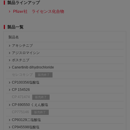
製品ラインアップ
Pfizer社 ライセンス化合物
製品一覧
製品名
アキシチニブ
アジスロマイシン
ボスチニブ
Canertinib dihydrochloride
セレコキシブ
販売終了
CP100356塩酸塩
CP 154526
CP 471474
販売終了
CP 690550 くえん酸塩
CP775146
販売終了
CP93129二塩酸塩
CP945598塩酸塩