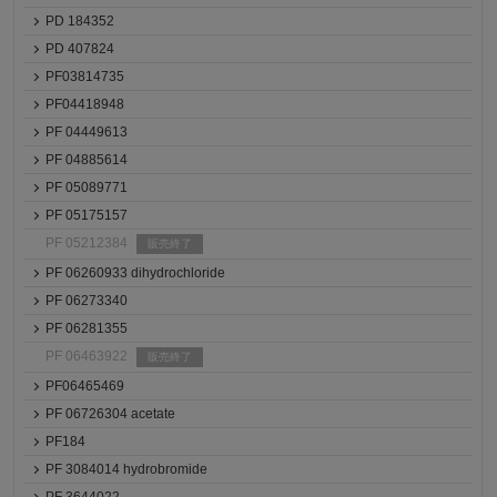
PD 184352
PD 407824
PF03814735
PF04418948
PF 04449613
PF 04885614
PF 05089771
PF 05175157
PF 05212384
販売終了
PF 06260933 dihydrochloride
PF 06273340
PF 06281355
PF 06463922
販売終了
PF06465469
PF 06726304 acetate
PF184
PF 3084014 hydrobromide