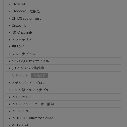
CP 96345
CP99994二塩酸塩
CRID3 sodium salt
Crizotinib
(S)-Crizotinib
ドフェチリド
ERB041
フルコナゾール
ベシル酸ギサデナフィル
(+)-イグメシン塩酸塩
リネゾリド
販売終了
メチルプレドニゾロン
メシル酸ネルフィナビル
PD0325901
PD0332991イセチオン酸塩
PD 161570
PD166285 dihydrochloride
PD173074