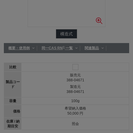
構造式
®
概要・使用例
同一CAS RN
一覧
関連製品
比較
販売元
388-04671
製品コー
ド
製造元
388-04671
容量
100g
希望納入価格
価格
50,000 円
在庫 / 納
照会
期目安