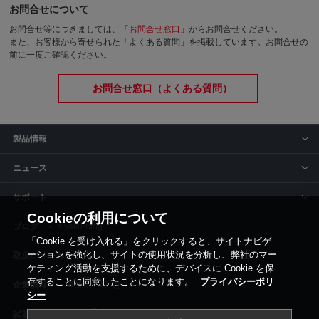
お問合せについて
お問合せ等につきましては、「
お問合せ窓口
」からお問合せください。
また、お客様から寄せられた「よくある質問」を掲載しています。お問合せの
前に一度ご確認ください。
お問合せ窓口（よくある質問）
製品情報
ニュース
サポート
Cookieの利用について
siyaku-blog
「Cookie を受け入れる」をクリックすると、サイトナビゲ
ーションを強化し、サイトの使用状況を分析し、弊社のマー
取扱いメーカー
ケティング活動を支援するために、デバイスに Cookie を保
存することに同意したことになります。
プライバシーポリ
事業所一覧
シー