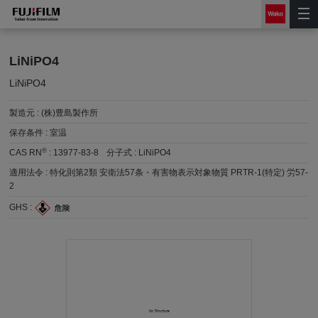
LiNiPO4
LiNiPO4
製造元 :
(株)豊島製作所
保存条件 :
室温
®
CAS RN
:
13977-83-8
分子式 :
LiNiPO4
適用法令 :
特化則第2類 安衛法57条・有害物表示対象物質 PRTR-1(特定) 労57-
2
GHS :