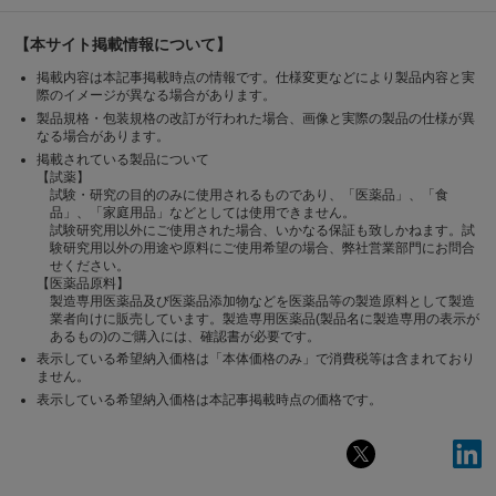
【本サイト掲載情報について】
掲載内容は本記事掲載時点の情報です。仕様変更などにより製品内容と実
際のイメージが異なる場合があります。
製品規格・包装規格の改訂が行われた場合、画像と実際の製品の仕様が異
なる場合があります。
掲載されている製品について
【試薬】
試験・研究の目的のみに使用されるものであり、「医薬品」、「食
品」、「家庭用品」などとしては使用できません。
試験研究用以外にご使用された場合、いかなる保証も致しかねます。試
験研究用以外の用途や原料にご使用希望の場合、弊社営業部門にお問合
せください。
【医薬品原料】
製造専用医薬品及び医薬品添加物などを医薬品等の製造原料として製造
業者向けに販売しています。製造専用医薬品(製品名に製造専用の表示が
あるもの)のご購入には、確認書が必要です。
表示している希望納入価格は「本体価格のみ」で消費税等は含まれており
ません。
表示している希望納入価格は本記事掲載時点の価格です。