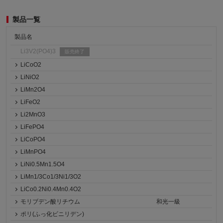
製品一覧
製品名
Li3V2(PO4)3
販売終了
LiCoO2
LiNiO2
LiMn2O4
LiFeO2
Li2MnO3
LiFePO4
LiCoPO4
LiMnPO4
LiNi0.5Mn1.5O4
LiMn1/3Co1/3Ni1/3O2
LiCo0.2Ni0.4Mn0.4O2
モリブデン酸リチウム
和光一級
ポリ(ふっ化ビニリデン)