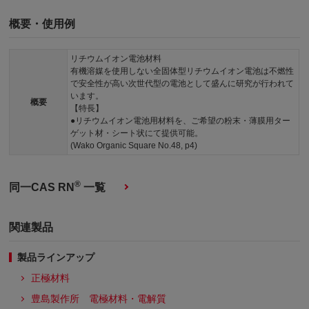
概要・使用例
リチウムイオン電池材料
有機溶媒を使用しない全固体型リチウムイオン電池は不燃性
で安全性が高い次世代型の電池として盛んに研究が行われて
います。
概要
【特長】
●リチウムイオン電池用材料を、ご希望の粉末・薄膜用ター
ゲット材・シート状にて提供可能。
(Wako Organic Square No.48, p4)
®
同一CAS RN
一覧
関連製品
製品ラインアップ
正極材料
豊島製作所 電極材料・電解質