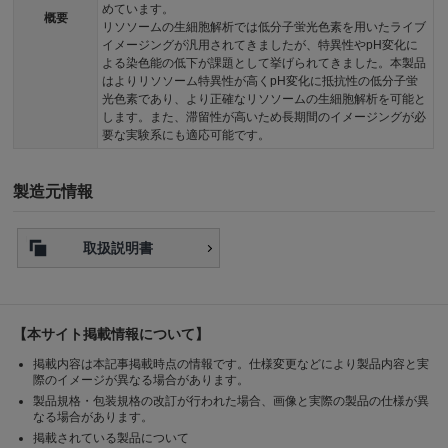
めています。
概要
リソソームの生細胞解析では低分子蛍光色素を用いたライブ
イメージングが汎用されてきましたが、特異性やpH変化に
よる染色能の低下が課題として挙げられてきました。本製品
はよりリソソーム特異性が高くpH変化に抵抗性の低分子蛍
光色素であり、より正確なリソソームの生細胞解析を可能と
します。また、滞留性が高いため長期間のイメージングが必
要な実験系にも適応可能です。
製造元情報
取扱説明書
【本サイト掲載情報について】
掲載内容は本記事掲載時点の情報です。仕様変更などにより製品内容と実
際のイメージが異なる場合があります。
製品規格・包装規格の改訂が行われた場合、画像と実際の製品の仕様が異
なる場合があります。
掲載されている製品について