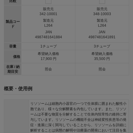
比較
販売元
販売元
342-10001
348-10003
製造元
製造元
製品コー
L264
L264
ド
JAN
JAN
4987481641884
4987481641891
容量
1チューブ
3チューブ
希望納入価格
希望納入価格
価格
17,900 円
35,500 円
在庫 / 納
照会
照会
期目安
概要・使用例
リソソームは細胞内小器官の一つで生体膜に囲まれた酸性小
胞であり、様々な分解酵素を内包しています。また、リソソ
ームは不要な物質を分解することで生体内恒常性の維持に寄
与しています。リソソームの機能不全は神経変性疾患等の発
症・進展に深く関与していることから、リソソームを詳細に
解析することは病態の解明や治療薬の開発において注目を集