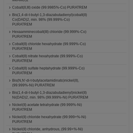
MeAMD)2
Cobalt(II,III) oxide (99.9985%-Co) PURATREM
Bis(1,4-di-t-butyl-1,3-diazabutadienyl)cobalt(II)
Co(DAD)2, min. 98% (99.999%-Co)
PURATREM
Hexaamminecobalt(III) chloride (99.999%-Co)
PURATREM
Cobalt(II) chloride hexahydrate (99.999%-Co)
PURATREM
Cobalt(II) nitrate hexahydrate (99.999%-Co)
PURATREM
Cobalt(II) sulfate heptahydrate (99.999%-Co)
PURATREM
Bis(N,N'-di-t-butylacetamidinato)nickel(II),
(99.999%-Ni) PURATREM
Bis(1,4-di-t-butyl-1,3-diazabutadienyl)nickel(II)
Ni(DAD)2, min. 98% (99.999%-Ni) PURATREM
Nickel(II) acetate tetrahydrate (99.999%-Ni)
PURATREM
Nickel(II) chloride hexahydrate (99.999+%-Ni)
PURATREM
Nickel(II) chloride, anhydrous, (99.99+%-Ni)