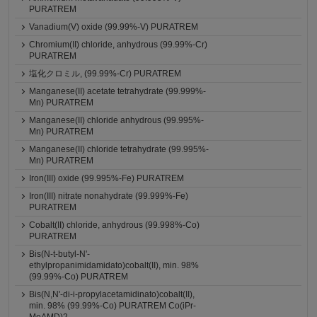
PURATREM
Vanadium(V) oxide (99.99%-V) PURATREM
Chromium(II) chloride, anhydrous (99.99%-Cr)
PURATREM
塩化クロミル, (99.99%-Cr) PURATREM
Manganese(II) acetate tetrahydrate (99.999%-
Mn) PURATREM
Manganese(II) chloride anhydrous (99.995%-
Mn) PURATREM
Manganese(II) chloride tetrahydrate (99.995%-
Mn) PURATREM
Iron(III) oxide (99.995%-Fe) PURATREM
Iron(III) nitrate nonahydrate (99.999%-Fe)
PURATREM
Cobalt(II) chloride, anhydrous (99.998%-Co)
PURATREM
Bis(N-t-butyl-N'-
ethylpropanimidamidato)cobalt(II), min. 98%
(99.99%-Co) PURATREM
Bis(N,N'-di-i-propylacetamidinato)cobalt(II),
min. 98% (99.99%-Co) PURATREM Co(iPr-