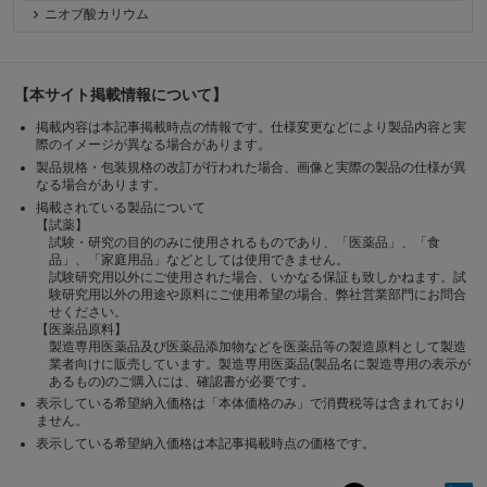
ニオブ酸カリウム
【本サイト掲載情報について】
掲載内容は本記事掲載時点の情報です。仕様変更などにより製品内容と実
際のイメージが異なる場合があります。
製品規格・包装規格の改訂が行われた場合、画像と実際の製品の仕様が異
なる場合があります。
掲載されている製品について
【試薬】
試験・研究の目的のみに使用されるものであり、「医薬品」、「食
品」、「家庭用品」などとしては使用できません。
試験研究用以外にご使用された場合、いかなる保証も致しかねます。試
験研究用以外の用途や原料にご使用希望の場合、弊社営業部門にお問合
せください。
【医薬品原料】
製造専用医薬品及び医薬品添加物などを医薬品等の製造原料として製造
業者向けに販売しています。製造専用医薬品(製品名に製造専用の表示が
あるもの)のご購入には、確認書が必要です。
表示している希望納入価格は「本体価格のみ」で消費税等は含まれており
ません。
表示している希望納入価格は本記事掲載時点の価格です。