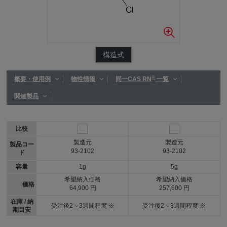
構造式
®
概要・使用例
物性情報
同一CAS RN
一覧
関連製品
比較
製造元
製造元
製品コー
93-2102
93-2102
ド
容量
1g
5g
希望納入価格
希望納入価格
価格
64,900 円
257,600 円
在庫 / 納
受注後2～3週間程度 ※
受注後2～3週間程度 ※
期目安