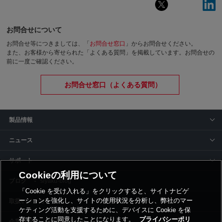
お問合せについて
お問合せ等につきましては、「
お問合せ窓口
」からお問合せください。
また、お客様から寄せられた「よくある質問」を掲載しています。お問合せの
前に一度ご確認ください。
お問合せ窓口（よくある質問）
製品情報
ニュース
サポート
Cookieの利用について
siyaku-blog
「Cookie を受け入れる」をクリックすると、サイトナビゲ
ーションを強化し、サイトの使用状況を分析し、弊社のマー
取扱いメーカー
ケティング活動を支援するために、デバイスに Cookie を保
存することに同意したことになります。
プライバシーポリ
事業所一覧