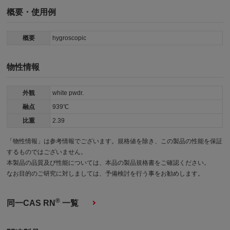
概要・使用例
概要
hygroscopic
物性情報
外観
white pwdr.
融点
939℃
比重
2.39
「物性情報」は参考情報でございます。規格値を除き、この製品の性能を保証
するものではございません。
本製品の品質及び性能については、本品の製品規格書をご確認ください。
なお目的のご研究に対しましては、予備検討を行う事をお勧めします。
®
同一CAS RN
一覧