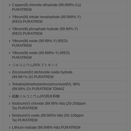
Copper(II) chloride dihydrate (99.999%-Cu)
PURATREM
Yttrium(III) nitrate hexahydrate (99.999%-Y)
(REO) PURATREM
Yttrium(III) phosphate hydrate (99.99%-Y)
(REO) PURATREM
Yttrium(III) oxide (99.99%-Y) (REO)
PURATREM
Yttrium(III) oxide (99.999%-Y) (REO)
PURATREM
ジルコニウム(IV)t-ブトキシド
Zirconium(IV) dichloride oxide hydrate
(99.99+%-Zr) PURATREM
Tetrakis(dimethylamino)zirconium(IV), 98%
(99.99%-Zr) PURATREM TDMAZ
硫酸ジルコニウム(IV)四水和物
Niobium(V) chloride (99.99%-Nb) (20-200ppm
Ta) PURATREM
Niobium(V) oxide (99.995%-Nb) (50-100ppm
Ta) PURATREM
Lithium niobate (99.998%-Nb) PURATREM