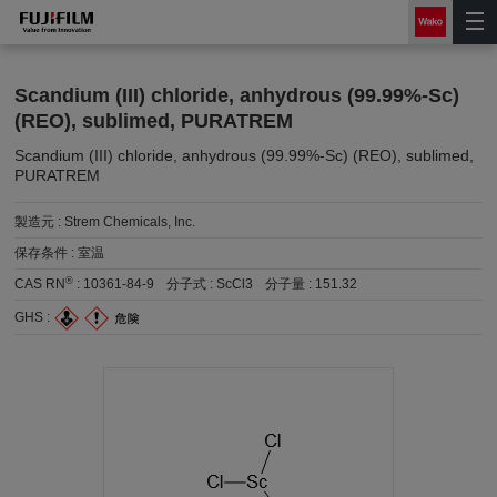
Scandium (III) chloride, anhydrous (99.99%-Sc)
(REO), sublimed, PURATREM
Scandium (III) chloride, anhydrous (99.99%-Sc) (REO), sublimed,
PURATREM
製造元 :
Strem Chemicals, Inc.
保存条件 :
室温
®
CAS RN
:
10361-84-9
分子式 :
ScCl3
分子量 :
151.32
GHS :