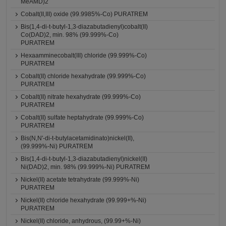
MeAMD)2
Cobalt(II,III) oxide (99.9985%-Co) PURATREM
Bis(1,4-di-t-butyl-1,3-diazabutadienyl)cobalt(II)
Co(DAD)2, min. 98% (99.999%-Co)
PURATREM
Hexaamminecobalt(III) chloride (99.999%-Co)
PURATREM
Cobalt(II) chloride hexahydrate (99.999%-Co)
PURATREM
Cobalt(II) nitrate hexahydrate (99.999%-Co)
PURATREM
Cobalt(II) sulfate heptahydrate (99.999%-Co)
PURATREM
Bis(N,N'-di-t-butylacetamidinato)nickel(II),
(99.999%-Ni) PURATREM
Bis(1,4-di-t-butyl-1,3-diazabutadienyl)nickel(II)
Ni(DAD)2, min. 98% (99.999%-Ni) PURATREM
Nickel(II) acetate tetrahydrate (99.999%-Ni)
PURATREM
Nickel(II) chloride hexahydrate (99.999+%-Ni)
PURATREM
Nickel(II) chloride, anhydrous, (99.99+%-Ni)