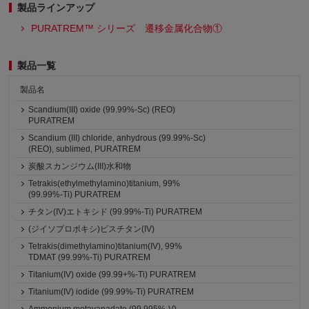
製品ラインアップ
PURATREM™ シリーズ 遷移金属化合物①
製品一覧
製品名
Scandium(III) oxide (99.99%-Sc) (REO)
PURATREM
Scandium (III) chloride, anhydrous (99.99%-Sc)
(REO), sublimed, PURATREM
炭酸スカンジウム(III)水和物
Tetrakis(ethylmethylamino)titanium, 99%
(99.99%-Ti) PURATREM
チタン(IV)エトキシド (99.99%-Ti) PURATREM
(ジイソプロポキシ)ビスチタン(IV)
Tetrakis(dimethylamino)titanium(IV), 99%
TDMAT (99.99%-Ti) PURATREM
Titanium(IV) oxide (99.99+%-Ti) PURATREM
Titanium(IV) iodide (99.99%-Ti) PURATREM