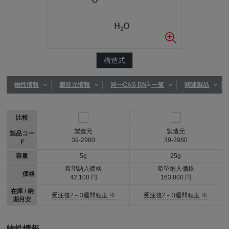
構造式
®
物性情報
製造元情報
同一CAS RN
一覧
関連製品
比較
製造元
製造元
製品コー
39-2980
39-2980
ド
容量
5g
25g
希望納入価格
希望納入価格
価格
42,100 円
163,800 円
在庫 / 納
受注後2～3週間程度 ※
受注後2～3週間程度 ※
期目安
物性情報