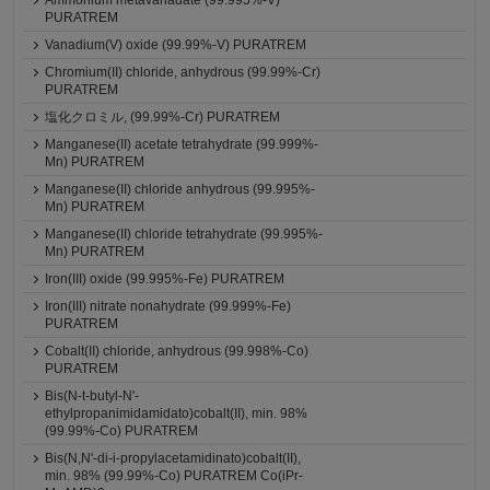
Ammonium metavanadate (99.995%-V)
PURATREM
Vanadium(V) oxide (99.99%-V) PURATREM
Chromium(II) chloride, anhydrous (99.99%-Cr)
PURATREM
塩化クロミル, (99.99%-Cr) PURATREM
Manganese(II) acetate tetrahydrate (99.999%-
Mn) PURATREM
Manganese(II) chloride anhydrous (99.995%-
Mn) PURATREM
Manganese(II) chloride tetrahydrate (99.995%-
Mn) PURATREM
Iron(III) oxide (99.995%-Fe) PURATREM
Iron(III) nitrate nonahydrate (99.999%-Fe)
PURATREM
Cobalt(II) chloride, anhydrous (99.998%-Co)
PURATREM
Bis(N-t-butyl-N'-
ethylpropanimidamidato)cobalt(II), min. 98%
(99.99%-Co) PURATREM
Bis(N,N'-di-i-propylacetamidinato)cobalt(II),
min. 98% (99.99%-Co) PURATREM Co(iPr-