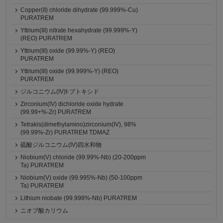
Copper(II) chloride dihydrate (99.999%-Cu)
PURATREM
Yttrium(III) nitrate hexahydrate (99.999%-Y)
(REO) PURATREM
Yttrium(III) oxide (99.99%-Y) (REO)
PURATREM
Yttrium(III) oxide (99.999%-Y) (REO)
PURATREM
ジルコニウム(IV)t-ブトキシド
Zirconium(IV) dichloride oxide hydrate
(99.99+%-Zr) PURATREM
Tetrakis(dimethylamino)zirconium(IV), 98%
(99.99%-Zr) PURATREM TDMAZ
硫酸ジルコニウム(IV)四水和物
Niobium(V) chloride (99.99%-Nb) (20-200ppm
Ta) PURATREM
Niobium(V) oxide (99.995%-Nb) (50-100ppm
Ta) PURATREM
Lithium niobate (99.998%-Nb) PURATREM
ニオブ酸カリウム