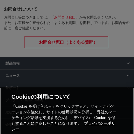
お問合せについて
お問合せ等につきましては、「
お問合せ窓口
」からお問合せください。
また、お客様から寄せられた「よくある質問」を掲載しています。お問合せの
前に一度ご確認ください。
お問合せ窓口（よくある質問）
製品情報
ニュース
サポート
Cookieの利用について
siyaku-blog
「Cookie を受け入れる」をクリックすると、サイトナビゲ
ーションを強化し、サイトの使用状況を分析し、弊社のマー
取扱いメーカー
ケティング活動を支援するために、デバイスに Cookie を保
存することに同意したことになります。
プライバシーポリ
事業所一覧
シー