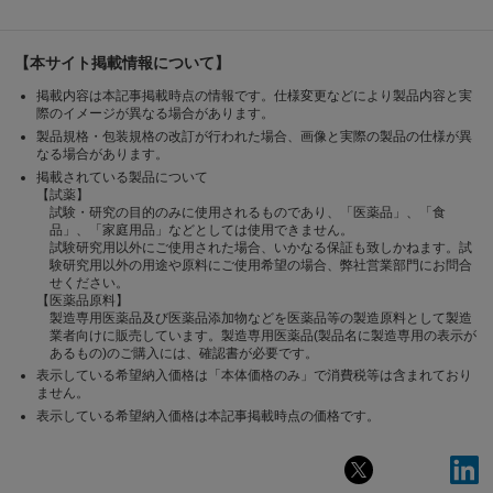
【本サイト掲載情報について】
掲載内容は本記事掲載時点の情報です。仕様変更などにより製品内容と実
際のイメージが異なる場合があります。
製品規格・包装規格の改訂が行われた場合、画像と実際の製品の仕様が異
なる場合があります。
掲載されている製品について
【試薬】
試験・研究の目的のみに使用されるものであり、「医薬品」、「食
品」、「家庭用品」などとしては使用できません。
試験研究用以外にご使用された場合、いかなる保証も致しかねます。試
験研究用以外の用途や原料にご使用希望の場合、弊社営業部門にお問合
せください。
【医薬品原料】
製造専用医薬品及び医薬品添加物などを医薬品等の製造原料として製造
業者向けに販売しています。製造専用医薬品(製品名に製造専用の表示が
あるもの)のご購入には、確認書が必要です。
表示している希望納入価格は「本体価格のみ」で消費税等は含まれており
ません。
表示している希望納入価格は本記事掲載時点の価格です。