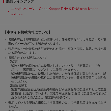
製品ラインアップ
ニッポンジーン Gene Keeper RNA & DNA stabilization
solution
【本サイト掲載情報について】
掲載内容は本記事掲載時点の情報です。仕様変更などにより製品内容と実
際のイメージが異なる場合があります。
製品規格・包装規格の改訂が行われた場合、画像と実際の製品の仕様が異
なる場合があります。
掲載されている製品について
【試薬】
試験・研究の目的のみに使用されるものであり、「医薬品」、「食
品」、「家庭用品」などとしては使用できません。
試験研究用以外にご使用された場合、いかなる保証も致しかねます。試
験研究用以外の用途や原料にご使用希望の場合、弊社営業部門にお問合
せください。
【医薬品原料】
製造専用医薬品及び医薬品添加物などを医薬品等の製造原料として製造
業者向けに販売しています。製造専用医薬品(製品名に製造専用の表示が
あるもの)のご購入には、確認書が必要です。
表示している希望納入価格は「本体価格のみ」で消費税等は含まれており
ません。