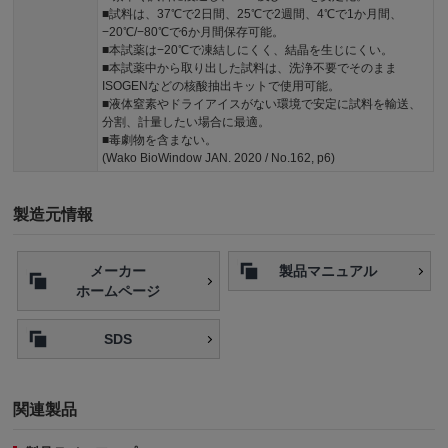
■試料は、37℃で2日間、25℃で2週間、4℃で1か月間、
−20℃/−80℃で6か月間保存可能。
■本試薬は−20℃で凍結しにくく、結晶を生じにくい。
■本試薬中から取り出した試料は、洗浄不要でそのまま
ISOGENなどの核酸抽出キットで使用可能。
■液体窒素やドライアイスがない環境で安定に試料を輸送、
分割、計量したい場合に最適。
■毒劇物を含まない。
(Wako BioWindow JAN. 2020 / No.162, p6)
製造元情報
メーカー
製品マニュアル
ホームページ
SDS
関連製品