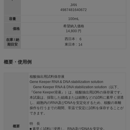
JAN
4987481640672
容量
100mL
希望納入価格
価格
14,800 円
西日本 :
6
在庫 / 納
期目安
東日本 :
14
概要・使用例
核酸抽出用試料保存液
Gene Keeper RNA & DNA stabilization solution
Gene Keeper RNA & DNA stabilization solution（以下、
『Gene Keeper溶液』）は、核酸抽出用試料の保存液です。
本試薬は、採取した組織または細胞などの試料に素早く浸透
し、細胞内のRNA及びDNAを安定化するため、核酸の単離
操作を行うまでの期間、常温で安定に試料を保存することが
できます。
特 長
概要
■ 素早く試料に浸透し、RNA及びDNAを安定化。