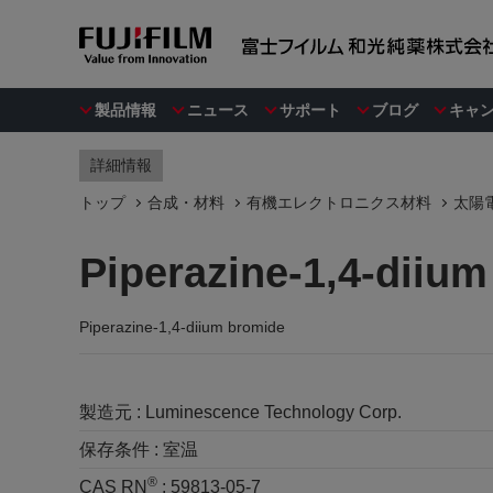
製品情報
ニュース
サポート
ブログ
キャ
詳細情報
トップ
合成・材料
有機エレクトロニクス材料
太陽電
Piperazine-1,4-diiu
Piperazine-1,4-diium bromide
製造元 :
Luminescence Technology Corp.
保存条件 :
室温
®
CAS RN
:
59813-05-7