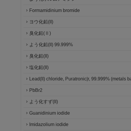
Formamidinium bromide
ヨウ化鉛(II)
臭化鉛(Ⅱ)
よう化鉛(II) 99.999%
臭化鉛(II)
塩化鉛(II)
Lead(II) chloride, Puratronic|r, 99.999% (metals b
PbBr2
よう化すず(II)
Guanidinium iodide
Imidazolium iodide