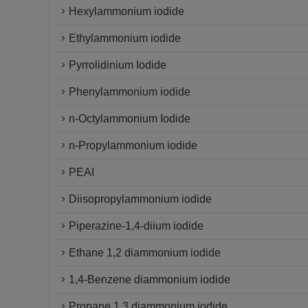
Hexylammonium iodide
Ethylammonium iodide
Pyrrolidinium Iodide
Phenylammonium iodide
n-Octylammonium Iodide
n-Propylammonium iodide
PEAI
Diisopropylammonium iodide
Piperazine-1,4-diium iodide
Ethane 1,2 diammonium iodide
1,4-Benzene diammonium iodide
Propane 1,3 diammonium iodide