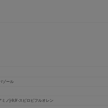
カルバゾール
】
ルアミノ]-9,9'-スピロビフルオレン