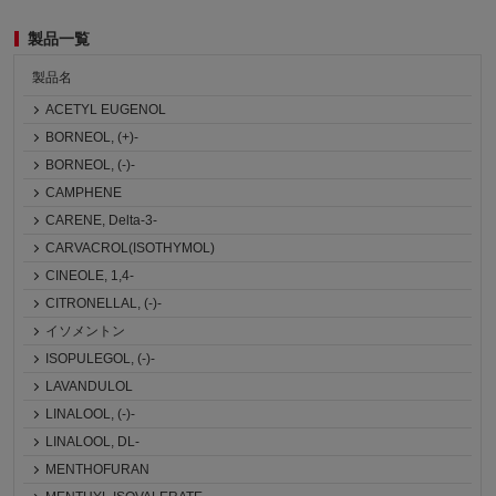
製品一覧
製品名
ACETYL EUGENOL
BORNEOL, (+)-
BORNEOL, (-)-
CAMPHENE
CARENE, Delta-3-
CARVACROL(ISOTHYMOL)
CINEOLE, 1,4-
CITRONELLAL, (-)-
イソメントン
ISOPULEGOL, (-)-
LAVANDULOL
LINALOOL, (-)-
LINALOOL, DL-
MENTHOFURAN