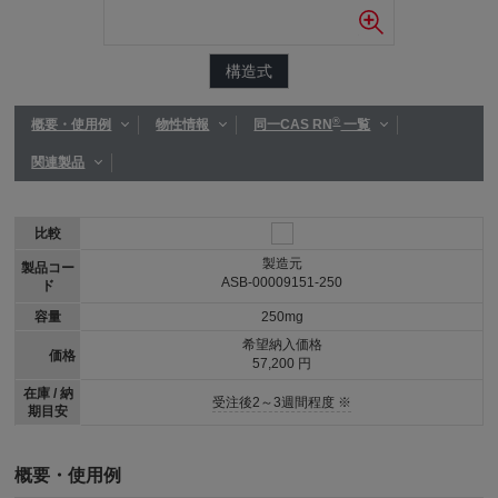
構造式
®
概要・使用例
物性情報
同一CAS RN
一覧
関連製品
比較
製造元
製品コー
ASB-00009151-250
ド
容量
250mg
希望納入価格
価格
57,200 円
在庫 / 納
受注後2～3週間程度 ※
期目安
概要・使用例