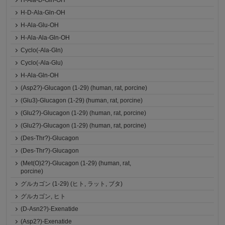
H-Ala-D-Gln-OH
H-D-Ala-Gln-OH
H-Ala-Glu-OH
H-Ala-Ala-Gln-OH
Cyclo(-Ala-Gln)
Cyclo(-Ala-Glu)
H-Ala-Gln-OH
(Asp2?)-Glucagon (1-29) (human, rat, porcine)
(Glu3)-Glucagon (1-29) (human, rat, porcine)
(Glu2?)-Glucagon (1-29) (human, rat, porcine)
(Glu2?)-Glucagon (1-29) (human, rat, porcine)
(Des-Thr?)-Glucagon
(Des-Thr?)-Glucagon
(Met(O)2?)-Glucagon (1-29) (human, rat,
porcine)
グルカゴン (1-29) (ヒト, ラット, ブタ)
グルカゴン, ヒト
(D-Asn2?)-Exenatide
(Asp2?)-Exenatide