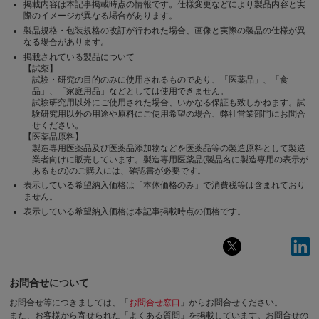
掲載内容は本記事掲載時点の情報です。仕様変更などにより製品内容と実
際のイメージが異なる場合があります。
製品規格・包装規格の改訂が行われた場合、画像と実際の製品の仕様が異
なる場合があります。
掲載されている製品について
【試薬】
試験・研究の目的のみに使用されるものであり、「医薬品」、「食
品」、「家庭用品」などとしては使用できません。
試験研究用以外にご使用された場合、いかなる保証も致しかねます。試
験研究用以外の用途や原料にご使用希望の場合、弊社営業部門にお問合
せください。
【医薬品原料】
製造専用医薬品及び医薬品添加物などを医薬品等の製造原料として製造
業者向けに販売しています。製造専用医薬品(製品名に製造専用の表示が
あるもの)のご購入には、確認書が必要です。
表示している希望納入価格は「本体価格のみ」で消費税等は含まれており
ません。
表示している希望納入価格は本記事掲載時点の価格です。
お問合せについて
お問合せ等につきましては、「
お問合せ窓口
」からお問合せください。
また、お客様から寄せられた「よくある質問」を掲載しています。お問合せの