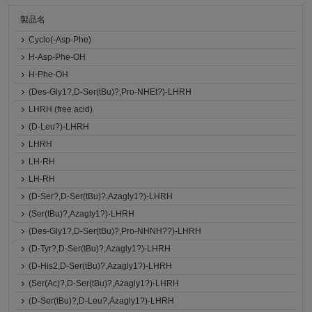
製品名
Cyclo(-Asp-Phe)
H-Asp-Phe-OH
H-Phe-OH
(Des-Gly1?,D-Ser(tBu)?,Pro-NHEt?)-LHRH
LHRH (free acid)
(D-Leu?)-LHRH
LHRH
LH-RH
LH-RH
(D-Ser?,D-Ser(tBu)?,Azagly1?)-LHRH
(Ser(tBu)?,Azagly1?)-LHRH
(Des-Gly1?,D-Ser(tBu)?,Pro-NHNH??)-LHRH
(D-Tyr?,D-Ser(tBu)?,Azagly1?)-LHRH
(D-His2,D-Ser(tBu)?,Azagly1?)-LHRH
(Ser(Ac)?,D-Ser(tBu)?,Azagly1?)-LHRH
(D-Ser(tBu)?,D-Leu?,Azagly1?)-LHRH