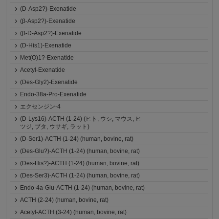
(D-Asp2?)-Exenatide
(β-Asp2?)-Exenatide
(β-D-Asp2?)-Exenatide
(D-His1)-Exenatide
Met(O)1?-Exenatide
Acetyl-Exenatide
(Des-Gly2)-Exenatide
Endo-38a-Pro-Exenatide
エクセンジン-4
(D-Lys16)-ACTH (1-24) (ヒト, ウシ, マウス, ヒ
ツジ, ブタ, ウサギ, ラット)
(D-Ser1)-ACTH (1-24) (human, bovine, rat)
(Des-Glu?)-ACTH (1-24) (human, bovine, rat)
(Des-His?)-ACTH (1-24) (human, bovine, rat)
(Des-Ser3)-ACTH (1-24) (human, bovine, rat)
Endo-4a-Glu-ACTH (1-24) (human, bovine, rat)
ACTH (2-24) (human, bovine, rat)
Acetyl-ACTH (3-24) (human, bovine, rat)