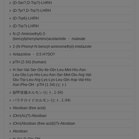
(D-Ser?,D-Trp?)-LHRH
(D-Tyr?,D-Trp?)-LHRH
(D-Trp6)-LHRH
(D-Trp?)-LHRH
N-(2-Aminoethyl)-2-
(benzylphenylamino)acetamide ・ maleate
2-(N-Phenyl-N-benzyl-aminomethyl)-imidazole
Antazoline ・ 0.5 H?SO?
pTH (2-34) (human)
H-Ser-Val-Ser-Glu-Ile-Gln-Leu-Met-His-Asn-
Leu-Gly-Lys-His-Leu-Asn-Ser-Met-Glu-Arg-Val-
Glu-Trp-Leu-Arg-Lys-Lys-Leu-Gln-Asp-Val-His-
Asn-Phe-OH : pTH (1-34) (ヒト)
副甲状腺ホルモン (ヒト, 1-34)
パラチロイドホルモン (ヒト, 1-34)
Atosiban (free acid)
(Orn(Ac)?)-Atosiban
(Orn(Atosiban (free acid))?)-Atosiban
Atosiban