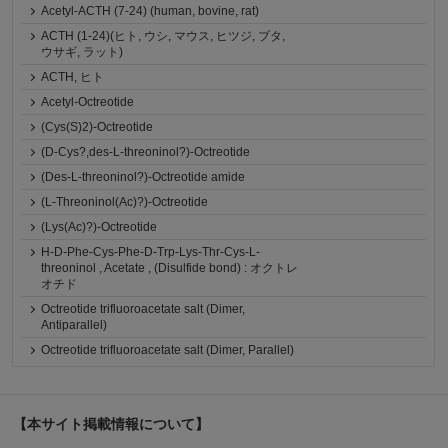
Acetyl-ACTH (7-24) (human, bovine, rat)
ACTH (1-24)(ヒト, ウシ, マウス, ヒツジ, ブタ,
ウサギ, ラット)
ACTH, ヒト
Acetyl-Octreotide
(Cys(S)2)-Octreotide
(D-Cys?,des-L-threoninol?)-Octreotide
(Des-L-threoninol?)-Octreotide amide
(L-Threoninol(Ac)?)-Octreotide
(Lys(Ac)?)-Octreotide
H-D-Phe-Cys-Phe-D-Trp-Lys-Thr-Cys-L-
threoninol , Acetate , (Disulfide bond) : オクトレ
オチド
Octreotide trifluoroacetate salt (Dimer,
Antiparallel)
Octreotide trifluoroacetate salt (Dimer, Parallel)
【本サイト掲載情報について】