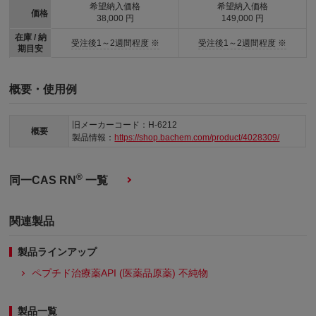
希望納入価格
希望納入価格
価格
38,000 円
149,000 円
在庫 / 納
受注後1～2週間程度 ※
受注後1～2週間程度 ※
期目安
概要・使用例
旧メーカーコード：H-6212
概要
製品情報：
https://shop.bachem.com/product/4028309/
®
同一CAS RN
一覧
関連製品
製品ラインアップ
ペプチド治療薬API (医薬品原薬) 不純物
製品一覧