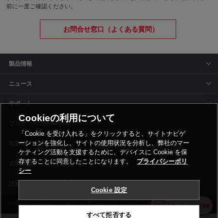
前に一度ご確認ください。
お問合せ窓口（よくある質問）
製品情報
ニュース
サポート
Cookieの利用について
siyaku-blog
「Cookie を受け入れる」をクリックすると、サイトナビゲ
ーションを強化し、サイトの使用状況を分析し、弊社のマー
取扱いメーカー
ケティング活動を支援するために、デバイスに Cookie を保
存することに同意したことになります。
プライバシーポリ
事業所一覧
シー
Cookie 設定
利用規約
プライバシーポリシー
コーポレートサイト
Cookie設定
すべて拒否する