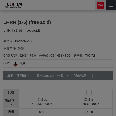
LHRH (1-5) (free acid)
LHRH (1-5) (free acid)
製造元 :
Bachem AG
保存条件 :
冷凍
®
CAS RN
:
52434-75-0
分子式 :
C34H38N8O9
分子量 :
702.72
GHS :
®
概要・使用例
同一CAS RN
一覧
関連製品
比較
製造元
製造元
製品コー
4028309.0005
4028309.0025
ド
容量
5mg
25mg