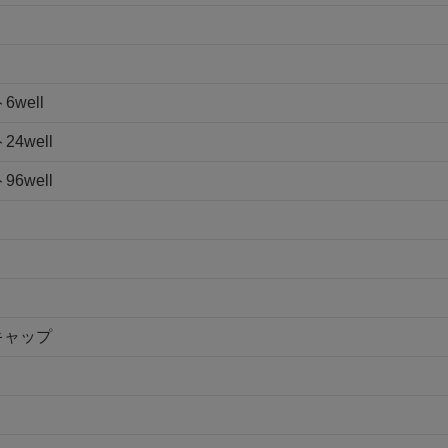
well
4well
6well
キャップ