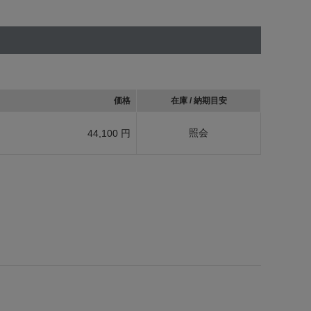
価格
在庫 / 納期目安
照会
44,100 円