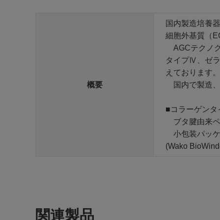
国内製造培養
細胞外基質（E
AGCテクノグ
タイプⅣ、ゼラ
えております
概要
国内で製造、
■コラーゲンタ
ブタ腱由来ペプ
小包装パッケー
(Wako BioWindo
関連製品