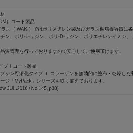
器材
CM）コート製品
ラス（IWAKI）ではポリスチレン製及びガラス製培養容器に各
チン、ポリ-L-リジン、ポリ-D-リジン、ポリエチレンイミン
。
品質管理を行っておりますので安心してご使用頂けます。
イプⅠコート製品
シン可溶化タイプ Ｉ コラーゲンを無菌的に塗布・乾燥した
ジ「MyPack」シリーズも取り揃えております。
w JUL.2016 / No.145, p30)