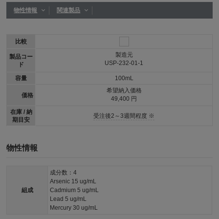
物性情報
関連製品
比較
製造元
製品コー
USP-232-01-1
ド
容量
100mL
希望納入価格
価格
49,400 円
在庫 / 納
受注後2～3週間程度 ※
期目安
物性情報
成分数：4
Arsenic 15 ug/mL
組成
Cadmium 5 ug/mL
Lead 5 ug/mL
Mercury 30 ug/mL