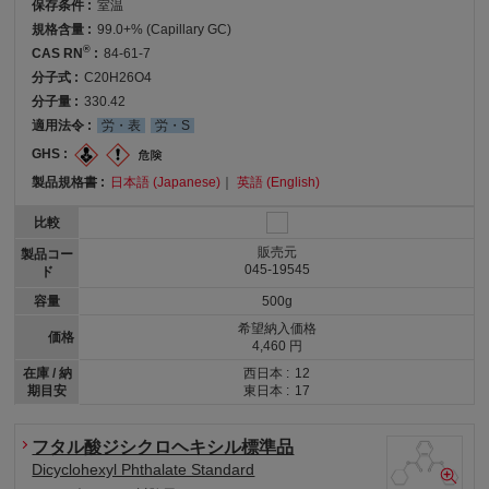
保存条件 :
室温
規格含量 :
99.0+% (Capillary GC)
®
CAS RN
:
84-61-7
分子式 :
C20H26O4
分子量 :
330.42
適用法令 :
労・表
労・S
GHS :
製品規格書 :
日本語 (Japanese)
｜
英語 (English)
比較
販売元
製品コー
045-19545
ド
容量
500g
希望納入価格
価格
4,460 円
在庫 / 納
西日本 :
12
期目安
東日本 :
17
フタル酸ジシクロヘキシル標準品
Dicyclohexyl Phthalate Standard