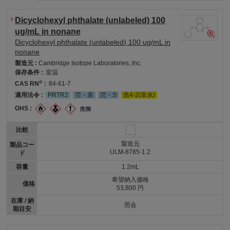
Dicyclohexyl phthalate (unlabeled) 100
ug/mL in nonane
Dicyclohexyl phthalate (unlabeled) 100 ug/mL in
nonane
製造元 :
Cambridge Isotope Laboratories, Inc.
保存条件 :
室温
®
CAS RN
:
84-61-7
適用法令 :
PRTR2
労・表
労・S
危4-2(非水)
GHS :
比較
製造元
製品コー
ULM-8785-1.2
ド
容量
1.2mL
希望納入価格
価格
53,800 円
在庫 / 納
照会
期目安