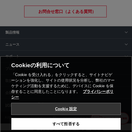
お問合せ窓口（よくある質問）
製品情報
ニュース
サポート
Cookieの利用について
siyaku-blog
「Cookie を受け入れる」をクリックすると、サイトナビゲ
ーションを強化し、サイトの使用状況を分析し、弊社のマー
取扱いメーカー
ケティング活動を支援するために、デバイスに Cookie を保
存することに同意したことになります。
プライバシーポリ
事業所一覧
シー
Cookie 設定
利用規約
プライバシーポリシー
コーポレートサイト
Cookie設定
すべて拒否する