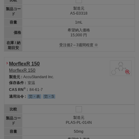
製造元
製品コー
AS-E0318
ド
容量
1mL
希望納入価格
価格
15,000 円
在庫 / 納
受注後2～3週間程度 ※
期目安
MorflexR 150
MorflexR 150
製造元 :
AccuStandard Inc.
保存条件 :
室温
®
CAS RN
:
84-61-7
適用法令 :
労・表
労・S
比較
製造元
製品コー
PLAS-PL-014N
ド
容量
50mg