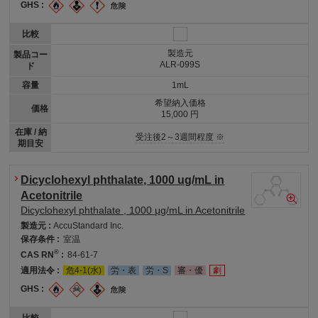
GHS :
比較
製造元
製品コー
ALR-099S
ド
容量
1mL
希望納入価格
価格
15,000 円
在庫 / 納
受注後2～3週間程度 ※
期目安
Dicyclohexyl phthalate, 1000 ug/mL in
Acetonitrile
Dicyclohexyl phthalate , 1000 μg/mL in Acetonitrile
製造元 :
AccuStandard Inc.
保存条件 :
室温
®
CAS RN
:
84-61-7
適用法令 :
危4-1(水)
労・表
労・S
審・優
劇
GHS :
比較