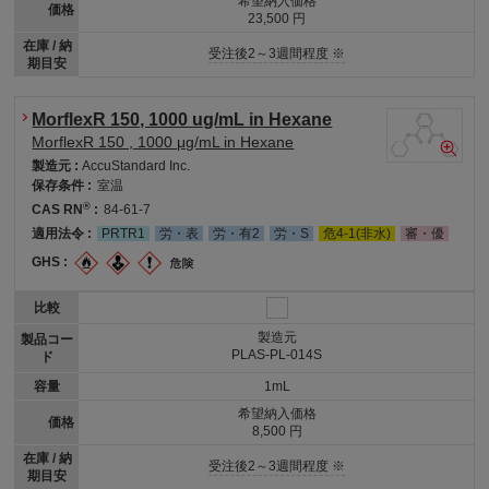
希望納入価格
価格
23,500 円
在庫 / 納
受注後2～3週間程度 ※
期目安
MorflexR 150, 1000 ug/mL in Hexane
MorflexR 150 , 1000 μg/mL in Hexane
製造元 :
AccuStandard Inc.
保存条件 :
室温
®
CAS RN
:
84-61-7
適用法令 :
PRTR1
労・表
労・有2
労・S
危4-1(非水)
審・優
GHS :
比較
製造元
製品コー
PLAS-PL-014S
ド
容量
1mL
希望納入価格
価格
8,500 円
在庫 / 納
受注後2～3週間程度 ※
期目安