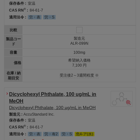
保存条件 :
室温
®
CAS RN
:
84-61-7
適用法令 :
労・表
労・S
比較
製造元
製品コー
ALR-099N
ド
容量
100mg
希望納入価格
価格
7,100 円
在庫 / 納
受注後2～3週間程度 ※
期目安
Dicyclohexyl Phthalate, 100 ug/mL in
MeOH
Dicyclohexyl Phthalate, 100 μg/mL in MeOH
製造元 :
AccuStandard Inc.
保存条件 :
室温
®
CAS RN
:
84-61-7
適用法令 :
労・表
労・有2
労・S
危4-ア(水)