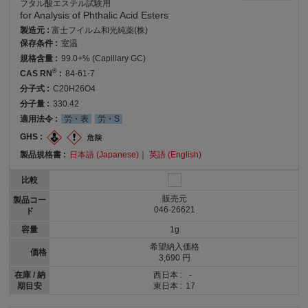
フタル酸エステル試験用
for Analysis of Phthalic Acid Esters
製造元 :
富士フイルム和光純薬(株)
保存条件 :
室温
規格含量 :
99.0+% (Capillary GC)
®
CAS RN
:
84-61-7
分子式 :
C20H26O4
分子量 :
330.42
適用法令 :
労・表
労・S
GHS :
製品規格書 :
日本語 (Japanese)
｜
英語 (English)
比較
販売元
製品コー
046-26621
ド
容量
1g
希望納入価格
価格
3,690 円
在庫 / 納
西日本 :
-
期目安
東日本 :
17