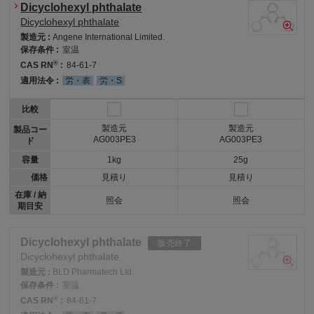
Dicyclohexyl phthalate
Dicyclohexyl phthalate
製造元 :
Angene International Limited.
保存条件 :
室温
®
CAS RN
:
84-61-7
適用法令 :
労・表
労・S
比較
製造元
製造元
製品コー
AG003PE3
AG003PE3
ド
容量
1kg
25g
価格
見積り
見積り
在庫 / 納
照会
照会
期目安
Dicyclohexyl phthalate
販売終了
Dicyclohexyl phthalate
製造元 :
BLD Pharmatech Ltd.
保存条件 :
室温
®
CAS RN
:
84-61-7