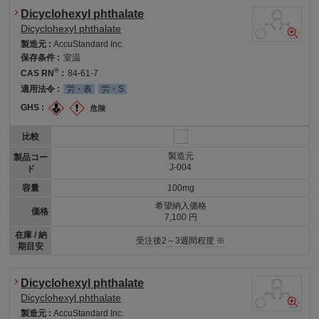
Dicyclohexyl phthalate
Dicyclohexyl phthalate
製造元 :
AccuStandard Inc.
保存条件 :
室温
®
CAS RN
:
84-61-7
適用法令 :
労・表
労・S
GHS :
比較
製造元
製品コー
J-004
ド
容量
100mg
希望納入価格
価格
7,100 円
在庫 / 納
受注後2～3週間程度 ※
期目安
Dicyclohexyl phthalate
Dicyclohexyl phthalate
製造元 :
AccuStandard Inc.