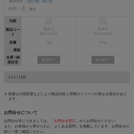
適用法令 :
労・表
労・S
GHS :
比較
製造元
製造元
製品コー
BD124419
BD124419
ド
容量
25g
100g
価格
在庫 / 納
販売終了
販売終了
期目安
1-11 / 11件
軽微な仕様変更などにより製品内容と実際のイメージが異なる場合があり
ます。
お問合せについて
お問合せ等につきましては、「
お問合せ窓口
」からお問合せください。
また、お客様から寄せられた「よくある質問」を掲載しています。お問合せの
前に一度ご確認ください。