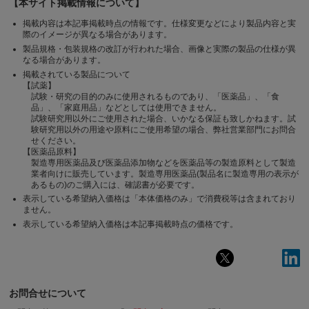
【本サイト掲載情報について】
掲載内容は本記事掲載時点の情報です。仕様変更などにより製品内容と実
際のイメージが異なる場合があります。
製品規格・包装規格の改訂が行われた場合、画像と実際の製品の仕様が異
なる場合があります。
掲載されている製品について
【試薬】
試験・研究の目的のみに使用されるものであり、「医薬品」、「食
品」、「家庭用品」などとしては使用できません。
試験研究用以外にご使用された場合、いかなる保証も致しかねます。試
験研究用以外の用途や原料にご使用希望の場合、弊社営業部門にお問合
せください。
【医薬品原料】
製造専用医薬品及び医薬品添加物などを医薬品等の製造原料として製造
業者向けに販売しています。製造専用医薬品(製品名に製造専用の表示が
あるもの)のご購入には、確認書が必要です。
表示している希望納入価格は「本体価格のみ」で消費税等は含まれており
ません。
表示している希望納入価格は本記事掲載時点の価格です。
お問合せについて