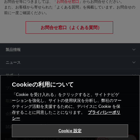
お問合せ等につきましては、「
お問合せ窓口
」からお問合せください。
また、お客様から寄せられた「よくある質問」を掲載しています。お問合せの
前に一度ご確認ください。
お問合せ窓口（よくある質問）
製品情報
ニュース
サポート
Cookieの利用について
siyaku-blog
「Cookie を受け入れる」をクリックすると、サイトナビゲ
ーションを強化し、サイトの使用状況を分析し、弊社のマー
取扱いメーカー
ケティング活動を支援するために、デバイスに Cookie を保
存することに同意したことになります。
プライバシーポリ
事業所一覧
シー
Cookie 設定
利用規約
プライバシーポリシー
コーポレートサイト
Cookie設定