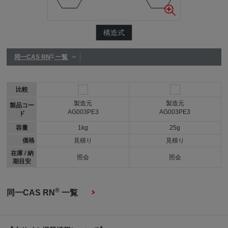
構造式
®
同一CAS RN
一覧
比較
製造元
製造元
製品コー
AG003PE3
AG003PE3
ド
容量
1kg
25g
価格
見積り
見積り
在庫 / 納
照会
照会
期目安
®
同一CAS RN
一覧