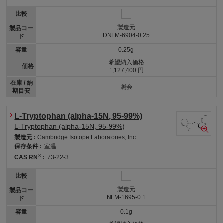
比較
製造元
製品コー
DNLM-6904-0.25
ド
容量
0.25g
希望納入価格
価格
1,127,400 円
在庫 / 納
照会
期目安
L-Tryptophan (alpha-15N, 95-99%)
L-Tryptophan (alpha-15N, 95-99%)
製造元 :
Cambridge Isotope Laboratories, Inc.
保存条件 :
室温
®
CAS RN
:
73-22-3
比較
製造元
製品コー
NLM-1695-0.1
ド
容量
0.1g