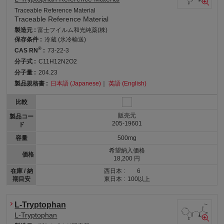
Traceable Reference Material
Traceable Reference Material
製造元 :
富士フイルム和光純薬(株)
保存条件 :
冷蔵 (氷冷輸送)
®
CAS RN
:
73-22-3
分子式 :
C11H12N2O2
分子量 :
204.23
製品規格書 :
日本語 (Japanese)
｜
英語 (English)
比較
販売元
製品コー
205-19601
ド
容量
500mg
希望納入価格
価格
18,200 円
在庫 / 納
西日本 :
6
期目安
東日本 :
100以上
L-Tryptophan
L-Tryptophan