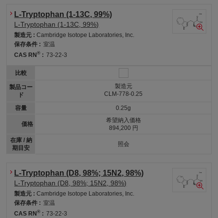
L-Tryptophan (1-13C, 99%)
L-Tryptophan (1-13C, 99%)
製造元 :
Cambridge Isotope Laboratories, Inc.
保存条件 :
室温
®
CAS RN
:
73-22-3
比較
製造元
製品コー
CLM-778-0.25
ド
容量
0.25g
希望納入価格
価格
894,200 円
在庫 / 納
照会
期目安
L-Tryptophan (D8, 98%; 15N2, 98%)
L-Tryptophan (D8, 98%; 15N2, 98%)
製造元 :
Cambridge Isotope Laboratories, Inc.
保存条件 :
室温
®
CAS RN
:
73-22-3