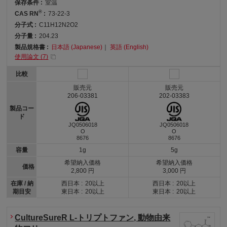
保存条件 :
室温
®
CAS RN
:
73-22-3
分子式 :
C11H12N2O2
分子量 :
204.23
製品規格書 :
日本語 (Japanese)
｜
英語 (English)
使用論文 (
7
)
比較
販売元
販売元
206-03381
202-03383
製品コー
ド
JQ0506018
JQ0506018
O
O
8676
8676
容量
1g
5g
希望納入価格
希望納入価格
価格
2,800 円
3,000 円
在庫 / 納
西日本 :
20以上
西日本 :
20以上
期目安
東日本 :
20以上
東日本 :
20以上
CultureSureR L-トリプトファン, 動物由来