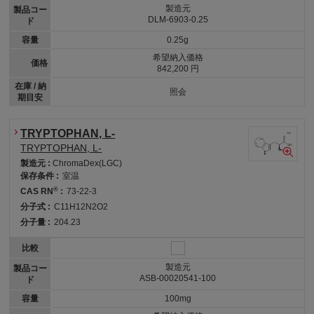
製造元
製品コー
DLM-6903-0.25
ド
容量
0.25g
希望納入価格
価格
842,200 円
在庫 / 納
照会
期目安
TRYPTOPHAN, L-
TRYPTOPHAN, L-
製造元 :
ChromaDex(LGC)
保存条件 :
室温
®
CAS RN
:
73-22-3
分子式 :
C11H12N2O2
分子量 :
204.23
比較
製造元
製品コー
ASB-00020541-100
ド
容量
100mg