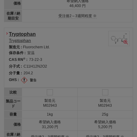
希望納入価格
価格
46,400 円
在庫 / 納
受注後2～3週間程度 ※
期目安
Tryptophan
Tryptophan
製造元 :
Fluorochem Ltd.
保存条件 :
室温
®
CAS RN
:
73-22-3
分子式 :
C11H12N2O2
分子量 :
204.2
GHS :
比較
製造元
製造元
製品コー
M02943
M02943
ド
容量
1kg
25g
希望納入価格
希望納入価格
価格
31,200 円
5,200 円
在庫 / 納
受注後2～3週間程度 ※
受注後2～3週間程度 ※