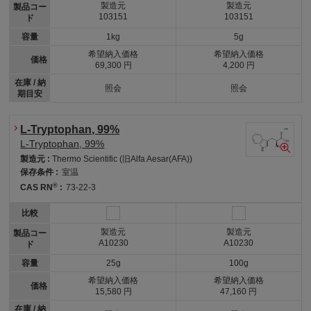
製造元
製造元
製品コー
103151
103151
ド
容量
1kg
5g
希望納入価格
希望納入価格
価格
69,300 円
4,200 円
在庫 / 納
照会
照会
期目安
L-Tryptophan, 99%
L-Tryptophan, 99%
製造元 :
Thermo Scientific (旧Alfa Aesar(AFA))
保存条件 :
室温
®
CAS RN
:
73-22-3
比較
製造元
製造元
製品コー
A10230
A10230
ド
容量
25g
100g
希望納入価格
希望納入価格
価格
15,580 円
47,160 円
在庫 / 納