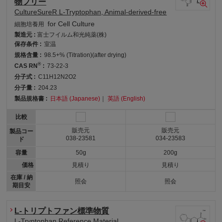
物フリー
CultureSureR L-Tryptophan, Animal-derived-free
for Cell Culture
細胞培養用
製造元 :
富士フイルム和光純薬(株)
保存条件 :
室温
規格含量 :
98.5+% (Titration)(after drying)
®
CAS RN
:
73-22-3
分子式 :
C11H12N2O2
分子量 :
204.23
製品規格書 :
日本語 (Japanese)
｜
英語 (English)
比較
販売元
販売元
製品コー
038-23581
034-23583
ド
容量
50g
200g
価格
見積り
見積り
在庫 / 納
照会
照会
期目安
L-トリプトファン標準物質
L-Tryptophan Reference Material