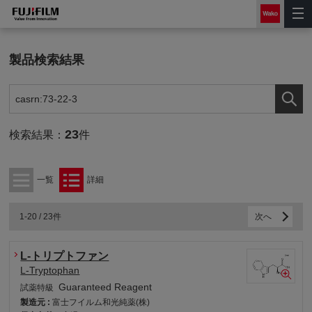
製品検索結果
23
検索結果：
件
一覧
詳細
1-20 / 23件
次へ
L-トリプトファン
L-Tryptophan
Guaranteed Reagent
試薬特級
製造元 :
富士フイルム和光純薬(株)