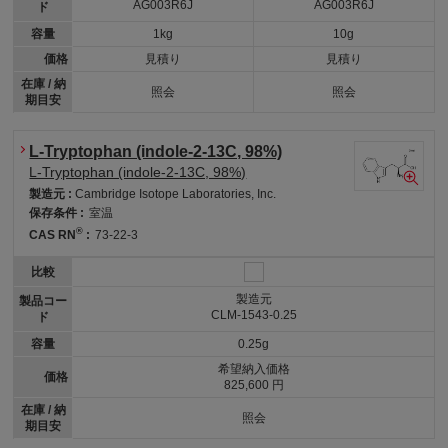
AG003R6J
AG003R6J
ド
容量
1kg
10g
価格
見積り
見積り
在庫 / 納
照会
照会
期目安
L-Tryptophan (indole-2-13C, 98%)
L-Tryptophan (indole-2-13C, 98%)
製造元 :
Cambridge Isotope Laboratories, Inc.
保存条件 :
室温
®
CAS RN
:
73-22-3
比較
製造元
製品コー
CLM-1543-0.25
ド
容量
0.25g
希望納入価格
価格
825,600 円
在庫 / 納
照会
期目安