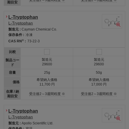
期目安
L-Tryptophan
L-Tryptophan
製造元 :
Cayman Chemical Co.
保存条件 :
冷凍
®
CAS RN
:
73-22-3
比較
製造元
製造元
製品コー
29600
29600
ド
容量
25g
50g
希望納入価格
希望納入価格
価格
11,700 円
17,000 円
在庫 / 納
受注後2～3週間程度 ※
受注後2～3週間程度 ※
期目安
L-Tryptophan
L-Tryptophan
製造元 :
Apollo Scientific Ltd.
保存条件 :
室温