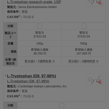
L-Tryptophan research grade, USP
製造元 :
Serva Electrophoresis GmbH
保存条件 :
室温
®
CAS RN
:
73-22-3
比較
製造元
製造元
製品コー
37422.03
37422.04
ド
容量
100g
500g
希望納入価格
希望納入価格
価格
38,700 円
157,800 円
在庫 / 納
受注後2～3週間程度 ※
受注後2～3週間程度 ※
期目安
L-Tryptophan (D8, 97-98%)
L-Tryptophan (D8, 97-98%)
製造元 :
Cambridge Isotope Laboratories, Inc.
保存条件 :
室温
®
CAS RN
:
73-22-3
比較