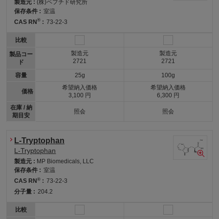
製造元 :
(株)ペプチド研究所
保存条件 :
室温
®
CAS RN
:
73-22-3
比較
製造元
製造元
製品コー
2721
2721
ド
容量
25g
100g
希望納入価格
希望納入価格
価格
3,100 円
6,300 円
在庫 / 納
照会
照会
期目安
L-Tryptophan
L-Tryptophan
製造元 :
MP Biomedicals, LLC
保存条件 :
室温
®
CAS RN
:
73-22-3
分子量 :
204.2
比較