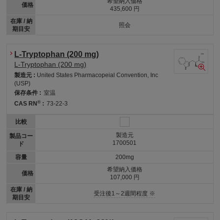
希望納入価格
価格
435,600 円
在庫 / 納
照会
期目安
L-Tryptophan (200 mg)
L-Tryptophan (200 mg)
製造元 :
United States Pharmacopeial Convention, Inc
(USP)
保存条件 :
室温
®
CAS RN
:
73-22-3
比較
製造元
製品コー
1700501
ド
容量
200mg
希望納入価格
価格
107,000 円
在庫 / 納
受注後1～2週間程度 ※
期目安