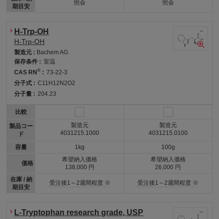
照会
照会
期目安
H-Trp-OH
H-Trp-OH
製造元 :
Bachem AG
保存条件 :
室温
®
CAS RN
:
73-22-3
分子式 :
C11H12N2O2
分子量 :
204.23
比較
製造元
製造元
製品コー
4031215.1000
4031215.0100
ド
容量
1kg
100g
希望納入価格
希望納入価格
価格
138,000 円
26,000 円
在庫 / 納
受注後1～2週間程度 ※
受注後1～2週間程度 ※
期目安
L-Tryptophan research grade, USP