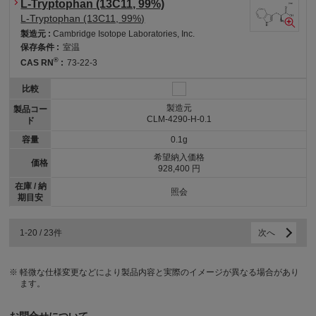
L-Tryptophan (13C11, 99%)
L-Tryptophan (13C11, 99%)
製造元 :
Cambridge Isotope Laboratories, Inc.
保存条件 :
室温
®
CAS RN
:
73-22-3
比較
製造元
製品コー
CLM-4290-H-0.1
ド
容量
0.1g
希望納入価格
価格
928,400 円
在庫 / 納
照会
期目安
1-20 / 23件
次へ
軽微な仕様変更などにより製品内容と実際のイメージが異なる場合があり
ます。
お問合せについて