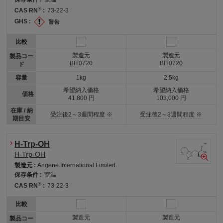
®
CAS RN
:
73-22-3
GHS :
比較
製造元
製造元
製品コー
BIT0720
BIT0720
ド
容量
1kg
2.5kg
希望納入価格
希望納入価格
価格
41,800 円
103,000 円
在庫 / 納
受注後2～3週間程度 ※
受注後2～3週間程度 ※
期目安
H-Trp-OH
H-Trp-OH
製造元 :
Angene International Limited.
保存条件 :
室温
®
CAS RN
:
73-22-3
比較
製造元
製造元
製品コー