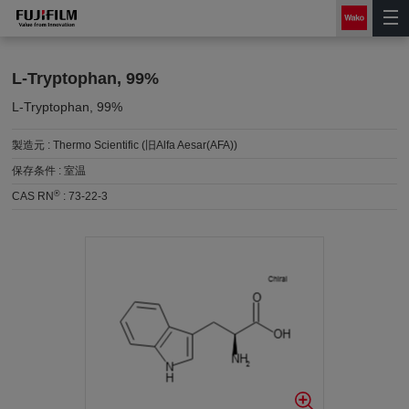
L-Tryptophan, 99%
L-Tryptophan, 99%
製造元 :
Thermo Scientific (旧Alfa Aesar(AFA))
保存条件 :
室温
®
CAS RN
:
73-22-3