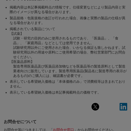
掲載内容は本記事掲載時点の情報です。仕様変更などにより製品内容と実
際のイメージが異なる場合があります。
製品規格・包装規格の改訂が行われた場合、画像と実際の製品の仕様が異
なる場合があります。
掲載されている製品について
【試薬】
試験・研究の目的のみに使用されるものであり、「医薬品」、「食
品」、「家庭用品」などとしては使用できません。
試験研究用以外にご使用された場合、いかなる保証も致しかねます。試
験研究用以外の用途や原料にご使用希望の場合、弊社営業部門にお問合
せください。
【医薬品原料】
製造専用医薬品及び医薬品添加物などを医薬品等の製造原料として製造
業者向けに販売しています。製造専用医薬品(製品名に製造専用の表示が
あるもの)のご購入には、確認書が必要です。
表示している希望納入価格は「本体価格のみ」で消費税等は含まれており
ません。
表示している希望納入価格は本記事掲載時点の価格です。
お問合せについて
お問合せ等につきましては、「
お問合せ窓口
」からお問合せください。