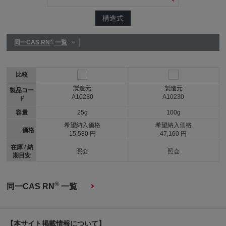
構造式
®
同一CAS RN
一覧
比較
製造元
製造元
製品コー
A10230
A10230
ド
容量
25g
100g
希望納入価格
希望納入価格
価格
15,580 円
47,160 円
在庫 / 納
照会
照会
期目安
®
同一CAS RN
一覧
【本サイト掲載情報について】