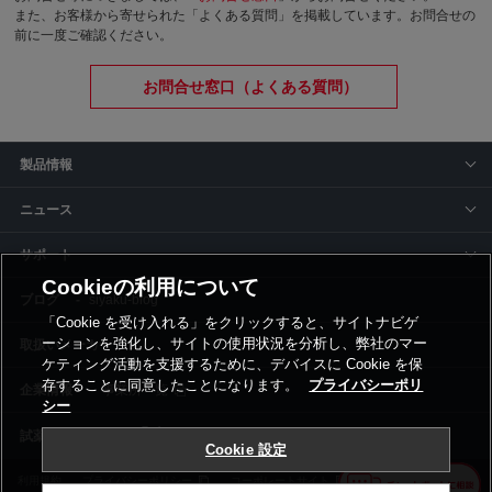
また、お客様から寄せられた「よくある質問」を掲載しています。お問合せの
前に一度ご確認ください。
お問合せ窓口（よくある質問）
製品情報
ニュース
サポート
Cookieの利用について
siyaku-blog
「Cookie を受け入れる」をクリックすると、サイトナビゲ
ーションを強化し、サイトの使用状況を分析し、弊社のマー
取扱いメーカー
ケティング活動を支援するために、デバイスに Cookie を保
存することに同意したことになります。
プライバシーポリ
事業所一覧
シー
Cookie 設定
利用規約
プライバシーポリシー
コーポレートサイト
Cookie設定