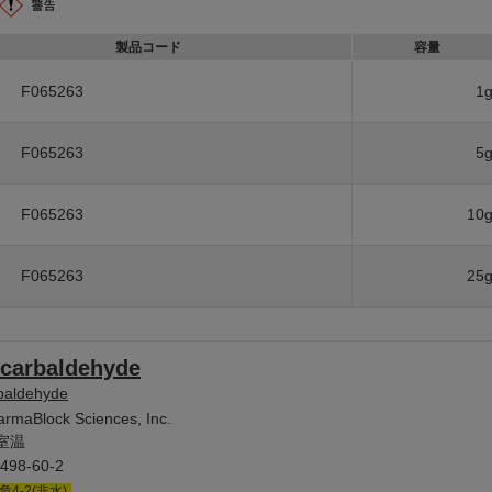
製品コード
容量
F065263
1
F065263
5
F065263
10
F065263
25
-carbaldehyde
rbaldehyde
armaBlock Sciences, Inc.
室温
498-60-2
危4-2(非水)