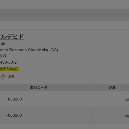
アルデヒド
yde
ronto Research Chemicals(LGC)
冷凍
498-60-2
危4-2(非水)
製品コード
容量
F863200
1
F863200
5