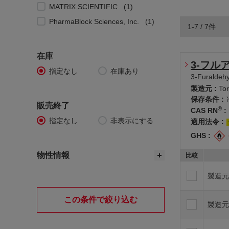
MATRIX SCIENTIFIC
1
PharmaBlock Sciences, Inc.
1
1-7 / 7件
Toronto Research Chemicals(LGC)
1
在庫
3-フル
指定なし
在庫あり
3-Furaldeh
製造元 :
To
保存条件 :
販売終了
®
CAS RN
:
指定なし
非表示にする
適用法令 :
GHS :
物性情報
比較
製造元
この条件で絞り込む
製造元