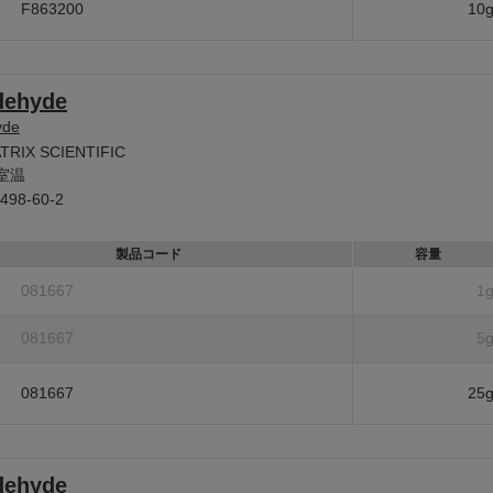
F863200
10
dehyde
yde
TRIX SCIENTIFIC
室温
498-60-2
製品コード
容量
081667
1
081667
5
081667
25
dehyde