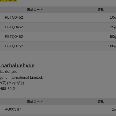
製品コード
容量
PBTQ0452
10
PBTQ0452
25
PBTQ0452
50
PBTQ0452
100
-carbaldehyde
rbaldehyde
ene International Limited.
冷蔵 (氷冷輸送)
498-60-2
製品コード
容量
AG003JI7
1