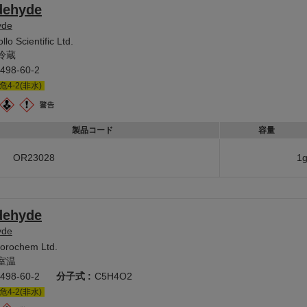
dehyde
yde
llo Scientific Ltd.
冷蔵
498-60-2
危4-2(非水)
製品コード
容量
OR23028
1
dehyde
yde
uorochem Ltd.
室温
498-60-2
分子式 :
C5H4O2
危4-2(非水)