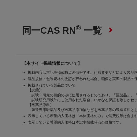
®
同一CAS RN
一覧
【本サイト掲載情報について】
掲載内容は本記事掲載時点の情報です。仕様変更などにより製品
製品規格・包装規格の改訂が行われた場合、画像と実際の製品の
掲載されている製品について
【試薬】
試験・研究の目的のみに使用されるものであり、「医薬品」、
試験研究用以外にご使用された場合、いかなる保証も致しかね
【医薬品原料】
製造専用医薬品及び医薬品添加物などを医薬品等の製造原料とし
表示している希望納入価格は「本体価格のみ」で消費税等は含ま
表示している希望納入価格は本記事掲載時点の価格です。