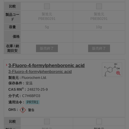
比較
製造元
製造元
製品コー
PBEB0291
PBEB0291
ド
容量
5g
10g
価格
在庫 / 納
販売終了
販売終了
期目安
3-Fluoro-4-formylphenboronic acid
3-Fluoro-4-formylphenboronic acid
製造元 :
Fluorochem Ltd.
保存条件 :
室温
®
CAS RN
:
248270-25-9
分子式 :
C7H6BFO3
適用法令 :
PRTR1
GHS :
比較