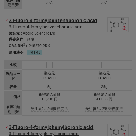
照会
照会
期目安
3-Fluoro-4-formylbenzeneboronic acid
3-Fluoro-4-formylbenzeneboronic acid
製造元 :
Apollo Scientific Ltd.
保存条件 :
冷蔵
®
CAS RN
:
248270-25-9
適用法令 :
PRTR1
比較
製造元
製造元
製品コー
PC6911
PC6911
ド
容量
5g
25g
希望納入価格
希望納入価格
価格
11,700 円
41,800 円
在庫 / 納
受注後2～3週間程度 ※
受注後2～3週間程度 ※
期目安
3-Fluoro-4-formylphenylboronic acid
3-Fluoro-4-formylphenylboronic acid