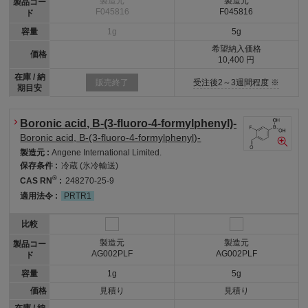
製造元
製造元
製品コー
F045816
F045816
ド
容量
1g
5g
希望納入価格
価格
10,400 円
在庫 / 納
受注後2～3週間程度 ※
販売終了
期目安
Boronic acid, B-(3-fluoro-4-formylphenyl)-
Boronic acid, B-(3-fluoro-4-formylphenyl)-
製造元 :
Angene International Limited.
保存条件 :
冷蔵 (氷冷輸送)
®
CAS RN
:
248270-25-9
適用法令 :
PRTR1
比較
製造元
製造元
製品コー
AG002PLF
AG002PLF
ド
容量
1g
5g
価格
見積り
見積り
在庫 / 納