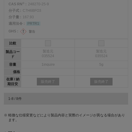
®
CAS RN
:
248270-25-9
分子式 :
C7H6BFO3
分子量 :
167.93
適用法令 :
PRTR1
GHS :
比較
製造元
製造元
製品コー
035524
035524
ド
容量
1inquire
5g
価格
在庫 / 納
販売終了
販売終了
期目安
1-8 / 8件
軽微な仕様変更などにより製品内容と実際のイメージが異なる場合があり
ます。