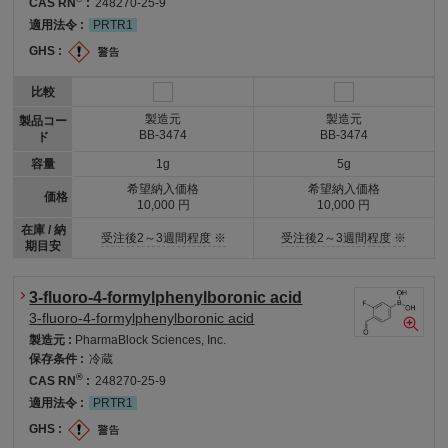
CAS RN
:
248270-25-9
適用法令 :
PRTR1
GHS :
比較
製造元
製造元
製品コー
BB-3474
BB-3474
ド
容量
1g
5g
希望納入価格
希望納入価格
価格
10,000 円
10,000 円
在庫 / 納
受注後2～3週間程度 ※
受注後2～3週間程度 ※
期目安
3-fluoro-4-formylphenylboronic acid
3-fluoro-4-formylphenylboronic acid
製造元 :
PharmaBlock Sciences, Inc.
保存条件 :
冷蔵
®
CAS RN
:
248270-25-9
適用法令 :
PRTR1
GHS :