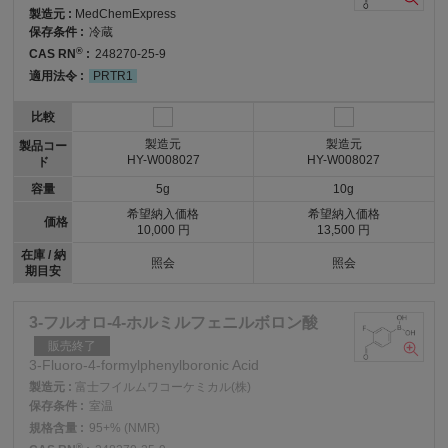
製造元 :
MedChemExpress
保存条件 :
冷蔵
®
CAS RN
:
248270-25-9
適用法令 :
PRTR1
比較
製造元
製造元
製品コー
HY-W008027
HY-W008027
ド
容量
5g
10g
希望納入価格
希望納入価格
価格
10,000 円
13,500 円
在庫 / 納
照会
照会
期目安
3-フルオロ-4-ホルミルフェニルボロン酸
販売終了
3-Fluoro-4-formylphenylboronic Acid
製造元 :
富士フイルムワコーケミカル(株)
保存条件 :
室温
規格含量 :
95+% (NMR)
®