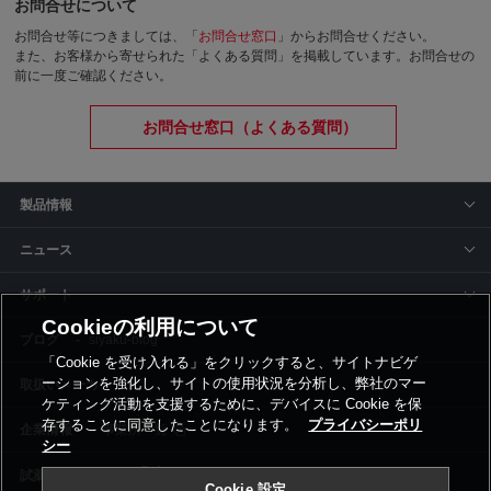
お問合せについて
お問合せ等につきましては、「
お問合せ窓口
」からお問合せください。
また、お客様から寄せられた「よくある質問」を掲載しています。お問合せの
前に一度ご確認ください。
お問合せ窓口（よくある質問）
製品情報
ニュース
サポート
Cookieの利用について
siyaku-blog
「Cookie を受け入れる」をクリックすると、サイトナビゲ
ーションを強化し、サイトの使用状況を分析し、弊社のマー
取扱いメーカー
ケティング活動を支援するために、デバイスに Cookie を保
存することに同意したことになります。
プライバシーポリ
事業所一覧
シー
Cookie 設定