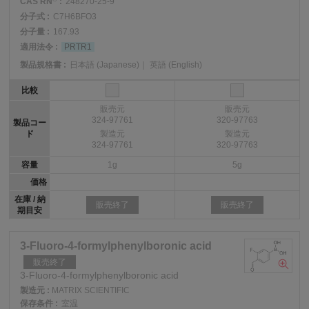
CAS RN
:
248270-25-9
分子式 :
C7H6BFO3
分子量 :
167.93
適用法令 :
PRTR1
製品規格書 :
日本語 (Japanese)
｜
英語 (English)
比較
販売元
販売元
324-97761
320-97763
製品コー
ド
製造元
製造元
324-97761
320-97763
容量
1g
5g
価格
在庫 / 納
販売終了
販売終了
期目安
3-Fluoro-4-formylphenylboronic acid
販売終了
3-Fluoro-4-formylphenylboronic acid
製造元 :
MATRIX SCIENTIFIC
保存条件 :
室温