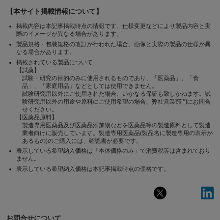
【本サイト掲載情報について】
掲載内容は本記事掲載時点の情報です。仕様変更などにより製品内容と実
際のイメージが異なる場合があります。
製品規格・包装規格の改訂が行われた場合、画像と実際の製品の仕様が異
なる場合があります。
掲載されている製品について
【試薬】
試験・研究の目的のみに使用されるものであり、「医薬品」、「食
品」、「家庭用品」などとしては使用できません。
試験研究用以外にご使用された場合、いかなる保証も致しかねます。試
験研究用以外の用途や原料にご使用希望の場合、弊社営業部門にお問合
せください。
【医薬品原料】
製造専用医薬品及び医薬品添加物などを医薬品等の製造原料として製造
業者向けに販売しています。製造専用医薬品(製品名に製造専用の表示が
あるもの)のご購入には、確認書が必要です。
表示している希望納入価格は「本体価格のみ」で消費税等は含まれており
ません。
表示している希望納入価格は本記事掲載時点の価格です。
お問合せについて