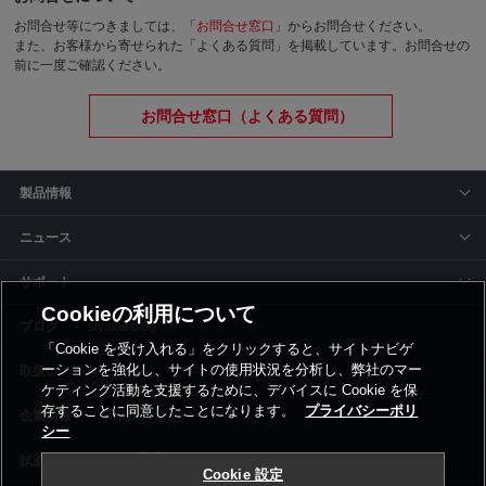
お問合せ等につきましては、「
お問合せ窓口
」からお問合せください。
また、お客様から寄せられた「よくある質問」を掲載しています。お問合せの
前に一度ご確認ください。
お問合せ窓口（よくある質問）
製品情報
ニュース
サポート
Cookieの利用について
siyaku-blog
「Cookie を受け入れる」をクリックすると、サイトナビゲ
ーションを強化し、サイトの使用状況を分析し、弊社のマー
取扱いメーカー
ケティング活動を支援するために、デバイスに Cookie を保
存することに同意したことになります。
プライバシーポリ
事業所一覧
シー
Cookie 設定