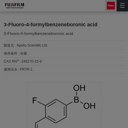
3-Fluoro-4-formylbenzeneboronic acid
3-Fluoro-4-formylbenzeneboronic acid
製造元 :
Apollo Scientific Ltd.
保存条件 :
冷蔵
®
CAS RN
:
248270-25-9
適用法令 :
PRTR-1