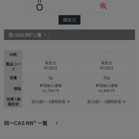
構造式
®
同一CAS RN
一覧
比較
製造元
製造元
製品コー
PC6911
PC6911
ド
容量
5g
25g
希望納入価格
希望納入価格
価格
11,700 円
41,800 円
在庫 / 納
受注後2～3週間程度 ※
受注後2～3週間程度 ※
期目安
®
同一CAS RN
一覧