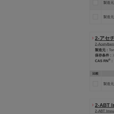
製造元
製造元
2-アセ
2-Acetylbe
製造元 :
To
保存条件 :
®
CAS RN
:
比較
製造元
2-ABT I
2-ABT Impur