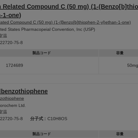
n Related Compound C (50 mg) (1-(Benzo[b]thi
n-1-one)
lated Compound C (50 mg) (1-(Benzo[b]thiophen-2-yl)ethan-1-one)
ited States Pharmacopeial Convention, Inc (USP)
室温
22720-75-8
製品コード
容量
1724689
50m
lbenzothiophene
nzothiophene
uorochem Ltd.
室温
22720-75-8
分子式 :
C10H8OS
製品コード
容量