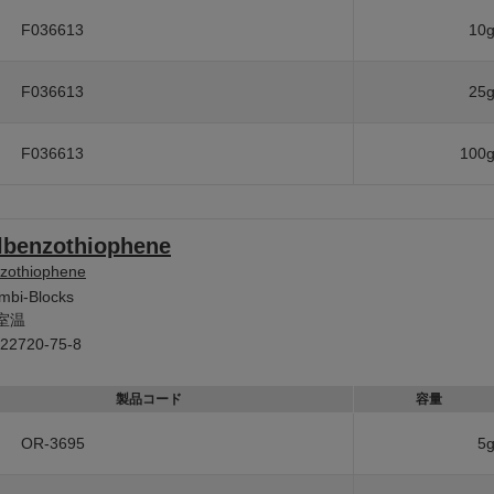
F036613
10
F036613
25
F036613
100
lbenzothiophene
nzothiophene
mbi-Blocks
室温
22720-75-8
製品コード
容量
OR-3695
5