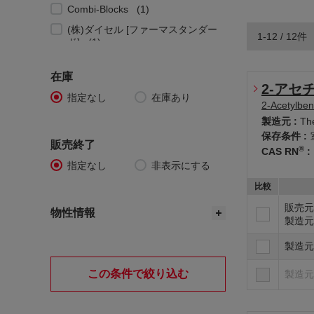
Combi-Blocks
1
(株)ダイセル [ファーマスタンダー
1-12 / 12件
ド]
1
Enamine Ltd.
1
在庫
Fluorochem Ltd.
1
2-アセ
指定なし
在庫あり
MATRIX SCIENTIFIC
1
2-Acetylbe
製造元 :
The
Thermo Scientific (旧Alfa Aesar(AF
保存条件 :
A))
1
販売終了
®
CAS RN
:
Toronto Research Chemicals(LGC)
指定なし
非表示にする
1
比較
United States Pharmacopeial Conv
ention, Inc (USP)
1
販売元
物性情報
製造元
製造元
この条件で絞り込む
製造元