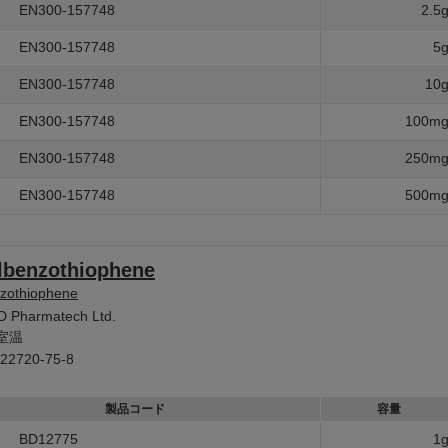
EN300-157748
2.5
EN300-157748
5
EN300-157748
10
EN300-157748
100m
EN300-157748
250m
EN300-157748
500m
lbenzothiophene
nzothiophene
D Pharmatech Ltd.
室温
22720-75-8
製品コード
容量
BD12775
1