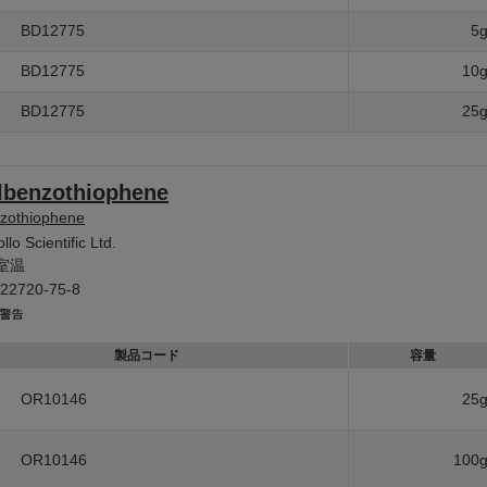
BD12775
5
BD12775
10
BD12775
25
lbenzothiophene
nzothiophene
llo Scientific Ltd.
室温
22720-75-8
製品コード
容量
OR10146
25
OR10146
100