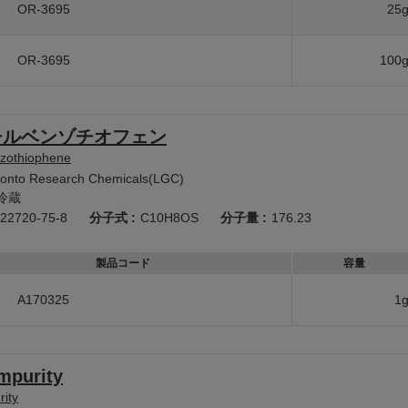
OR-3695
25
OR-3695
100
チルベンゾチオフェン
nzothiophene
ronto Research Chemicals(LGC)
冷蔵
22720-75-8
分子式 :
C10H8OS
分子量 :
176.23
製品コード
容量
A170325
1
mpurity
ity