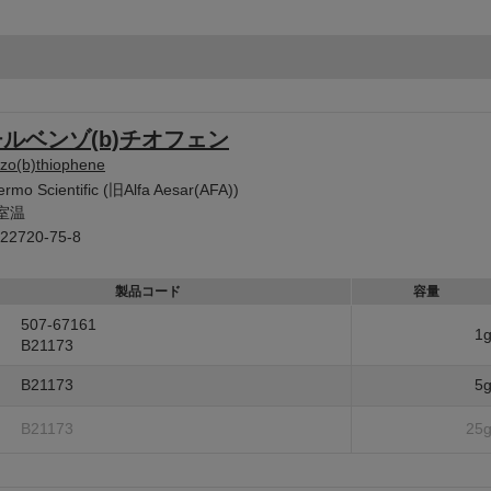
チルベンゾ(b)チオフェン
nzo(b)thiophene
rmo Scientific (旧Alfa Aesar(AFA))
室温
22720-75-8
製品コード
容量
507-67161
1
B21173
B21173
5
B21173
25