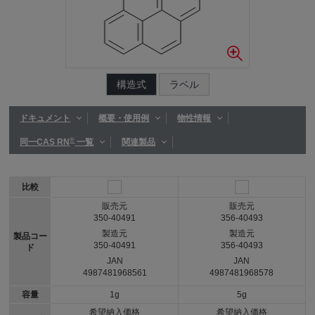
構造式
ラベル
ドキュメント
概要・使用例
物性情報
®
同一CAS RN
一覧
関連製品
比較
販売元
販売元
350-40491
356-40493
製造元
製造元
製品コー
350-40491
356-40493
ド
JAN
JAN
4987481968561
4987481968578
容量
1g
5g
希望納入価格
希望納入価格