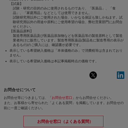
【試薬】
試験・研究の目的のみに使用されるものであり、「医薬品」、「食
品」、「家庭用品」などとしては使用できません。
試験研究用以外にご使用された場合、いかなる保証も致しかねます。試
験研究用以外の用途や原料にご使用希望の場合、弊社営業部門にお問合
せください。
【医薬品原料】
製造専用医薬品及び医薬品添加物などを医薬品等の製造原料として製造
業者向けに販売しています。製造専用医薬品(製品名に製造専用の表示が
あるもの)のご購入には、確認書が必要です。
表示している希望納入価格は「本体価格のみ」で消費税等は含まれており
ません。
表示している希望納入価格は本記事掲載時点の価格です。
お問合せについて
お問合せ等につきましては、「
お問合せ窓口
」からお問合せください。
また、お客様から寄せられた「よくある質問」を掲載しています。お問合せの
前に一度ご確認ください。
お問合せ窓口（よくある質問）