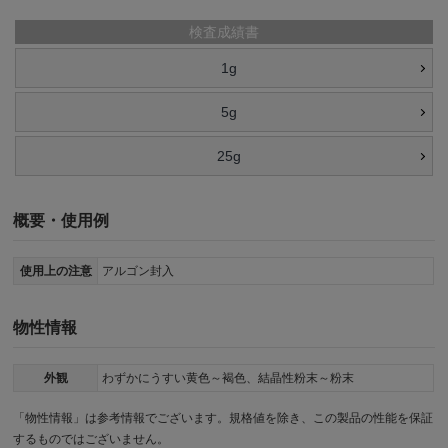
検査成績書
1g
5g
25g
概要・使用例
使用上の注意
アルゴン封入
物性情報
外観
わずかにうすい黄色～褐色、結晶性粉末～粉末
「物性情報」は参考情報でございます。規格値を除き、この製品の性能を保証
するものではございません。