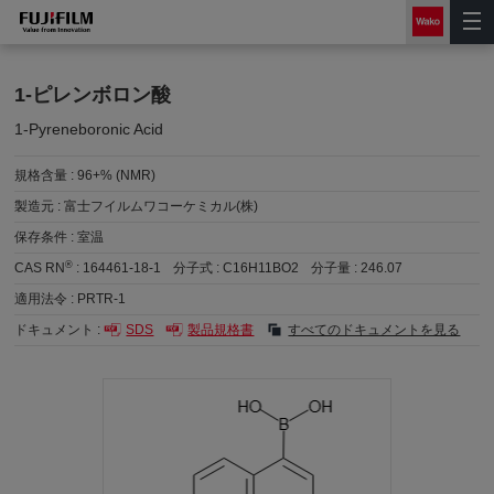
1-ピレンボロン酸
1-Pyreneboronic Acid
規格含量 :
96+% (NMR)
製造元 :
富士フイルムワコーケミカル(株)
保存条件 :
室温
®
CAS RN
:
164461-18-1
分子式 :
C16H11BO2
分子量 :
246.07
適用法令 :
PRTR-1
ドキュメント :
SDS
製品規格書
すべてのドキュメントを見る