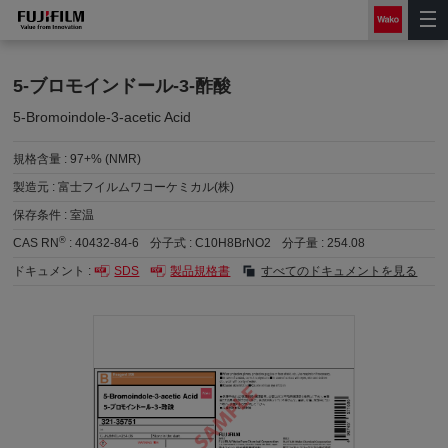
5-ブロモインドール-3-酢酸
5-Bromoindole-3-acetic Acid
規格含量 :
97+% (NMR)
製造元 :
富士フイルムワコーケミカル(株)
保存条件 :
室温
®
CAS RN
:
40432-84-6
分子式 :
C10H8BrNO2
分子量 :
254.08
ドキュメント :
SDS
製品規格書
すべてのドキュメントを見る