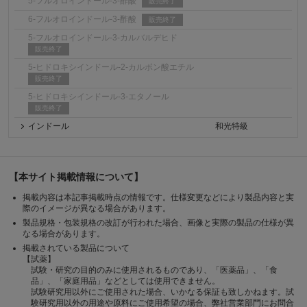
5-フルオロインドール-3-酢酸
販売終了
6-フルオロインドール-3-酢酸
販売終了
5-フルオロインドール-3-カルバルデヒド
販売終了
5-ヒドロキシインドール-2-カルボン酸エチル
販売終了
5-ヒドロキシインドール-3-エタノール
販売終了
インドール
和光特級
【本サイト掲載情報について】
掲載内容は本記事掲載時点の情報です。仕様変更などにより製品内容と実
際のイメージが異なる場合があります。
製品規格・包装規格の改訂が行われた場合、画像と実際の製品の仕様が異
なる場合があります。
掲載されている製品について
【試薬】
試験・研究の目的のみに使用されるものであり、「医薬品」、「食
品」、「家庭用品」などとしては使用できません。
試験研究用以外にご使用された場合、いかなる保証も致しかねます。試
験研究用以外の用途や原料にご使用希望の場合、弊社営業部門にお問合