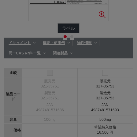
ラベル
ドキュメント
概要・使用例
物性情報
®
同一CAS RN
一覧
関連製品
比較
販売元
販売元
321-35751
327-35753
製造元
製造元
製品コー
321-35751
327-35753
ド
JAN
JAN
4987481571686
4987481571693
容量
100mg
500mg
希望納入価格
価格
16,500 円