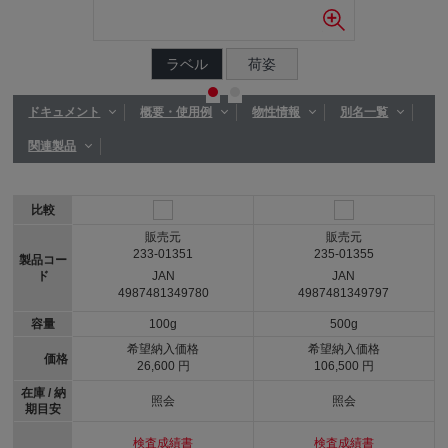
ラベル
荷姿
ドキュメント
概要・使用例
物性情報
別名一覧
関連製品
比較
販売元
販売元
233-01351
235-01355
製品コー
ド
JAN
JAN
4987481349780
4987481349797
容量
100g
500g
希望納入価格
希望納入価格
価格
26,600 円
106,500 円
在庫 / 納
照会
照会
期目安
検査成績書
検査成績書