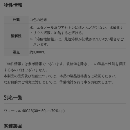
物性情報
外観
白色の粉末
水、エタノール及びアセトンにほとんど溶けない。水酸化ナ
トリウム溶液に加熱すると溶ける。
溶解性
「溶解性情報」は、最適溶媒が記載されていない場合がご
ざいます。
沸点
約3,000℃
「物性情報」は参考情報でございます。規格値を除き、この製品の性能を保証
するものではございません。
本製品の品質及び性能については、本品の製品規格書をご確認ください。
なお目的のご研究に対しましては、予備検討を行う事をお勧めします。
別名一覧
ワコーシル 40C18(30〜50μm 70% up)
関連製品