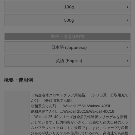
100g
500g
由来・原産証明書
日本語 (Japanese)
英語 (English)
概要・使用例
〈高速液体クロマトグラフ用製品〉〈シリカ系 分取用充て
ん剤〉〈分取用充てん剤〉
順相系充てん剤……Wakosil 25SIL/Wakosil 40SIL
逆相系充てん剤……Wakosil 25C18/Wakosil 40C18
Wakosil 25, 40シリーズは全多孔性球状シリカゲルを原料
としています。圧力損失が小さく、安価なため大口径のカラ
ムやフラッシュクロマトに最適です。また、シャープな粒度
分布の球状シリカゲルを使用しているので、高流速でも高性