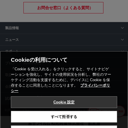
お問合せ窓口（よくある質問）
製品情報
ニュース
サポート
Cookieの利用について
siyaku-blog
「Cookie を受け入れる」をクリックすると、サイトナビゲ
ーションを強化し、サイトの使用状況を分析し、弊社のマー
取扱いメーカー
ケティング活動を支援するために、デバイスに Cookie を保
存することに同意したことになります。
プライバシーポリ
事業所一覧
シー
Cookie 設定
利用規約
プライバシーポリシー
コーポレートサイト
Cookie設定
すべて拒否する