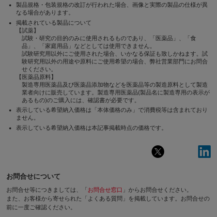
製品規格・包装規格の改訂が行われた場合、画像と実際の製品の仕様が異
なる場合があります。
掲載されている製品について
【試薬】
試験・研究の目的のみに使用されるものであり、「医薬品」、「食
品」、「家庭用品」などとしては使用できません。
試験研究用以外にご使用された場合、いかなる保証も致しかねます。試
験研究用以外の用途や原料にご使用希望の場合、弊社営業部門にお問合
せください。
【医薬品原料】
製造専用医薬品及び医薬品添加物などを医薬品等の製造原料として製造
業者向けに販売しています。製造専用医薬品(製品名に製造専用の表示が
あるもの)のご購入には、確認書が必要です。
表示している希望納入価格は「本体価格のみ」で消費税等は含まれており
ません。
表示している希望納入価格は本記事掲載時点の価格です。
お問合せについて
お問合せ等につきましては、「
お問合せ窓口
」からお問合せください。
また、お客様から寄せられた「よくある質問」を掲載しています。お問合せの
前に一度ご確認ください。