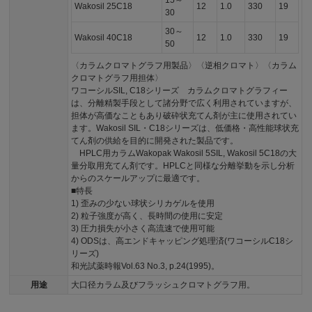
15～
Wakosil 25C18
12
1.0
330
19
30
30～
Wakosil 40C18
12
1.0
330
19
50
〈カラムクロマトグラフ用製品〉〈逆相クロマト〉〈カラム
クロマトグラフ用担体〉
ワコーシルSIL, C18シリーズ カラムクロマトグラフィー
は、分離精製手段として諸分野で広く利用されていますが、
担体が高価なこともあり破砕状充てん剤が主に使用されてい
ます。Wakosil SIL・C18シリーズは、低価格・高性能球状充
てん剤の供給を目的に開発された製品です。
HPLC用カラムWakopak Wakosil 5SIL, Wakosil 5C18の大
量分取用充てん剤です。HPLCと同様な分離挙動を示し分析
からのスケールアップに最適です。
■特長
1) 歪みの少ない球状シリカゲルを使用
2) 粒子強度が高く、長時間の使用に安定
3) 圧力損失が小さく高流速で使用可能
4) ODSは、高エンドキャッピング処理済(ワコーシルC18シ
リーズ)
和光試薬時報Vol.63 No.3, p.24(1995)。
用途
大口径カラム及びフラッシュクロマトグラフ用。