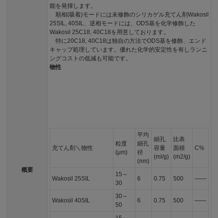
能を発揮します。
順相(吸着)モードには未修飾のシリカゲル充てん剤Wakosil
25SIL, 40SIL、逆相モードには、ODS基を化学修飾した
Wakosil 25C18, 40C18を用意しております。
特に20C18, 40C18は独自の方法でODS基を修飾、エンド
キャップ処理しています。優れた化学的安定性を有しランニ
ングコストの低減も可能です。
物性
平均
細孔
比表
粒度
細孔
充てん剤＼物性
容量
面積
C%
(μm)
径
(ml/g)
(m2/g)
(nm)
概要
15～
Wakosil 25SIL
6
0.75
500
――
30
30～
Wakosil 40SIL
6
0.75
500
――
50