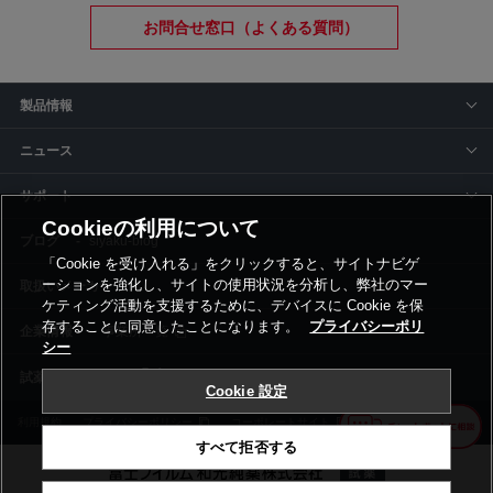
お問合せ窓口（よくある質問）
製品情報
ニュース
サポート
Cookieの利用について
siyaku-blog
「Cookie を受け入れる」をクリックすると、サイトナビゲ
ーションを強化し、サイトの使用状況を分析し、弊社のマー
取扱いメーカー
ケティング活動を支援するために、デバイスに Cookie を保
存することに同意したことになります。
プライバシーポリ
事業所一覧
シー
Cookie 設定
利用規約
プライバシーポリシー
コーポレートサイト
Cookie設定
すべて拒否する