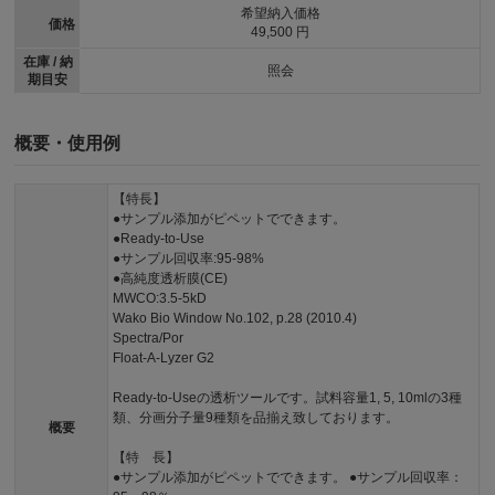
希望納入価格
価格
49,500 円
在庫 / 納
照会
期目安
概要・使用例
【特長】
●サンプル添加がピペットでできます。
●Ready-to-Use
●サンプル回収率:95-98%
●高純度透析膜(CE)
MWCO:3.5-5kD
Wako Bio Window No.102, p.28 (2010.4)
Spectra/Por
Float-A-Lyzer G2
Ready-to-Useの透析ツールです。試料容量1, 5, 10mlの3種
類、分画分子量9種類を品揃え致しております。
概要
【特 長】
●サンプル添加がピペットでできます。 ●サンプル回収率：