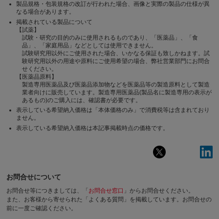
製品規格・包装規格の改訂が行われた場合、画像と実際の製品の仕様が異
なる場合があります。
掲載されている製品について
【試薬】
試験・研究の目的のみに使用されるものであり、「医薬品」、「食
品」、「家庭用品」などとしては使用できません。
試験研究用以外にご使用された場合、いかなる保証も致しかねます。試
験研究用以外の用途や原料にご使用希望の場合、弊社営業部門にお問合
せください。
【医薬品原料】
製造専用医薬品及び医薬品添加物などを医薬品等の製造原料として製造
業者向けに販売しています。製造専用医薬品(製品名に製造専用の表示が
あるもの)のご購入には、確認書が必要です。
表示している希望納入価格は「本体価格のみ」で消費税等は含まれており
ません。
表示している希望納入価格は本記事掲載時点の価格です。
お問合せについて
お問合せ等につきましては、「
お問合せ窓口
」からお問合せください。
また、お客様から寄せられた「よくある質問」を掲載しています。お問合せの
前に一度ご確認ください。