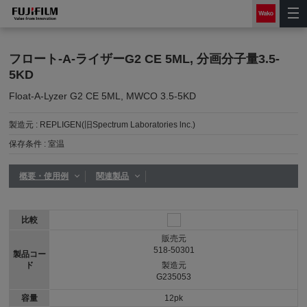
フロート-A-ライザーG2 CE 5ML, 分画分子量3.5-
5KD
Float-A-Lyzer G2 CE 5ML, MWCO 3.5-5KD
製造元 :
REPLIGEN(旧Spectrum Laboratories lnc.)
保存条件 :
室温
概要・使用例
関連製品
比較
販売元
518-50301
製品コー
ド
製造元
G235053
容量
12pk