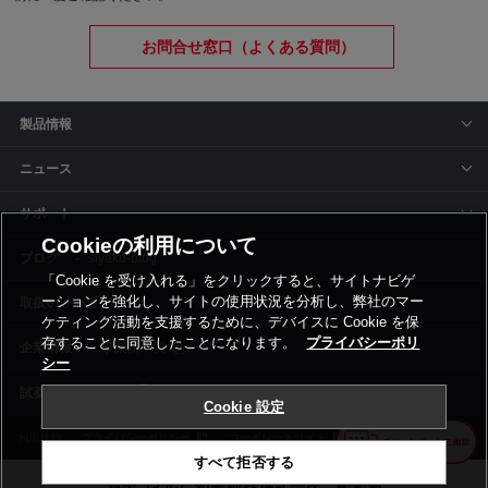
お問合せ窓口（よくある質問）
製品情報
ニュース
サポート
Cookieの利用について
siyaku-blog
「Cookie を受け入れる」をクリックすると、サイトナビゲ
ーションを強化し、サイトの使用状況を分析し、弊社のマー
取扱いメーカー
ケティング活動を支援するために、デバイスに Cookie を保
存することに同意したことになります。
プライバシーポリ
事業所一覧
シー
Cookie 設定
利用規約
プライバシーポリシー
コーポレートサイト
Cookie設定
すべて拒否する