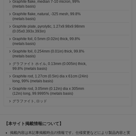
Graphite flake, median 7-10 micron, 99%
(metals basis)
Graphite flake, natural, -325 mesh, 99.8%
(metals basis)
Graphite plate, pyrolytic, 1.27x9.98x9.98mm
(0.05x0.393x.393in)
Graphite foil, 0.5mm (0.02in) thick, 99.8%
(metals basis)
Graphite foil, 0.254mm (0.01in) thick, 99.8%
(metals basis)
グラファイト ホイル, 0.13mm (0.005in) thick,
99.8% (metals basis)
Graphite rod, 1.27cm (0.5in) dia x 61cm (24in)
long, 99% (metals basis)
Graphite rod, 3.05mm (0.12in) dia x 305mm
(12in) long, 99.9995% (metals basis)
グラファイト, ロッド
【本サイト掲載情報について】
掲載内容は本記事掲載時点の情報です。仕様変更などにより製品内容と実