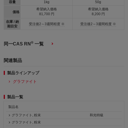
容量
1kg
50g
希望納入価格
希望納入価格
価格
81,700 円
8,200 円
在庫 / 納
受注後2～3週間程度 ※
受注後2～3週間程度 ※
期目安
®
同一CAS RN
一覧
関連製品
製品ラインアップ
グラファイト
製品一覧
製品名
グラファイト, 粉末
和光特級
グラファイト, 粉末