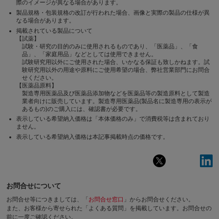
際のイメージが異なる場合があります。
製品規格・包装規格の改訂が行われた場合、画像と実際の製品の仕様が異
なる場合があります。
掲載されている製品について
【試薬】
試験・研究の目的のみに使用されるものであり、「医薬品」、「食
品」、「家庭用品」などとしては使用できません。
試験研究用以外にご使用された場合、いかなる保証も致しかねます。試
験研究用以外の用途や原料にご使用希望の場合、弊社営業部門にお問合
せください。
【医薬品原料】
製造専用医薬品及び医薬品添加物などを医薬品等の製造原料として製造
業者向けに販売しています。製造専用医薬品(製品名に製造専用の表示が
あるもの)のご購入には、確認書が必要です。
表示している希望納入価格は「本体価格のみ」で消費税等は含まれており
ません。
表示している希望納入価格は本記事掲載時点の価格です。
お問合せについて
お問合せ等につきましては、「
お問合せ窓口
」からお問合せください。
また、お客様から寄せられた「よくある質問」を掲載しています。お問合せの
前に一度ご確認ください。