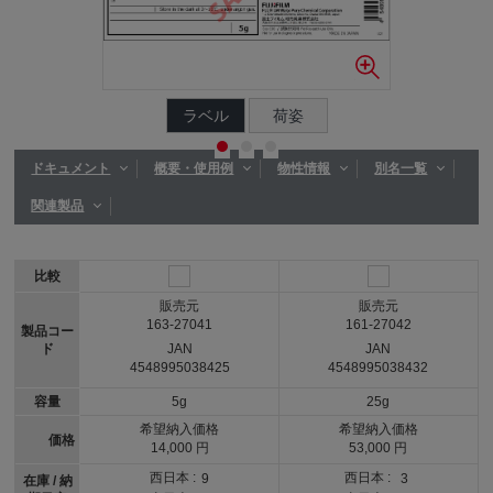
ラベル
荷姿
ドキュメント
概要・使用例
物性情報
別名一覧
関連製品
比較
販売元
販売元
163-27041
161-27042
製品コー
ド
JAN
JAN
4548995038425
4548995038432
容量
5g
25g
希望納入価格
希望納入価格
価格
14,000 円
53,000 円
西日本 :
西日本 :
9
3
在庫 / 納