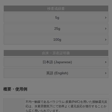
検査成績書
5g
25g
100g
由来・原産証明書
日本語 (Japanese)
英語 (English)
概要・使用例
不均一触媒であるパラジウム-炭素(Pd/C)を用いた接触還元反
応は、水素雰囲気下にて効率よく還元反応が進行することか
ら広く用いられています。