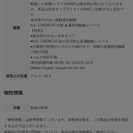
乾燥した状態(ドライ)のPd/Cは発火性が知られております
が、本品は含水タイプでドライのPd/Cと比較すると安全で
す。
発火性の少ない接触還元触媒
N.E. CHEMCAT 社製 金属担持触媒シリーズ
概要
【特長】
●発火性の少ない含水タイプ
●N.E. CHEMCAT 社の高活性な金属触媒シリーズ
●少量検討段階からプロセス検討まで、同種の金属担持触媒
で検討可能
●バルク対応可能
(和光純薬時報 Vol.83, No.1(2015), p13)
(Wako Organic Square No.50, p5)
使用上の注意
アルゴン封入
物性情報
外観
黒色の粉末
「物性情報」は参考情報でございます。規格値を除き、この製品の性能を保証
するものではございません。
本製品の品質及び性能については、本品の製品規格書をご確認ください。