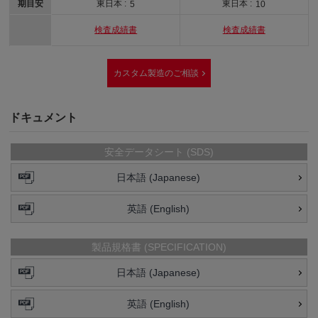
期目安
東日本 :
東日本 :
5
10
検査成績書
検査成績書
カスタム製造のご相談
ドキュメント
安全データシート (SDS)
日本語 (Japanese)
英語 (English)
製品規格書 (SPECIFICATION)
日本語 (Japanese)
英語 (English)