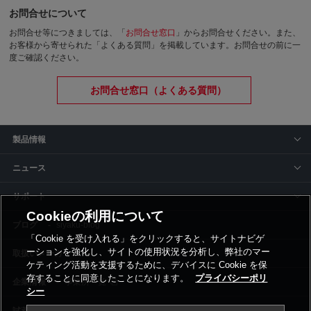
お問合せについて
お問合せ等につきましては、「
お問合せ窓口
」からお問合せください。
また、
お客様から寄せられた「よくある質問」を掲載しています。お問合せの前に一
度ご確認ください。
お問合せ窓口（よくある質問）
製品情報
ニュース
サポート
Cookieの利用について
siyaku-blog
「Cookie を受け入れる」をクリックすると、サイトナビゲ
ーションを強化し、サイトの使用状況を分析し、弊社のマー
取扱いメーカー
ケティング活動を支援するために、デバイスに Cookie を保
存することに同意したことになります。
プライバシーポリ
事業所一覧
シー