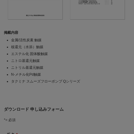
掲載内容
金属/活性炭素 触媒
核還元（水添）触媒
エステル化 固体酸触媒
ニトロ基還元触媒
ニトリル基還元触媒
N-メチル化Pd触媒
タクミナ スムーズフローポンプ Qシリーズ
ダウンロード 申し込みフォーム
*
= 必須