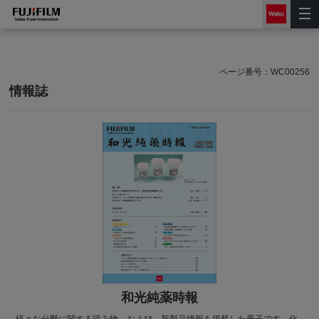
ページ番号：
WC00256
情報誌
和光純薬時報