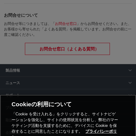
お問合せについて
お問合せ等につきましては、「
お問合せ窓口
」からお問合せください。
また、
お客様から寄せられた「よくある質問」を掲載しています。お問合せの前に一
度ご確認ください。
お問合せ窓口（よくある質問）
製品情報
ニュース
サポート
Cookieの利用について
siyaku-blog
「Cookie を受け入れる」をクリックすると、サイトナビゲ
ーションを強化し、サイトの使用状況を分析し、弊社のマー
取扱いメーカー
ケティング活動を支援するために、デバイスに Cookie を保
存することに同意したことになります。
プライバシーポリ
事業所一覧