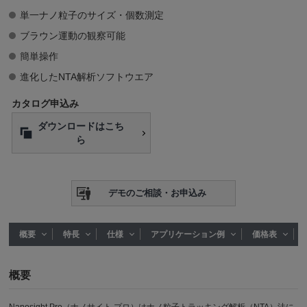
単一ナノ粒子のサイズ・個数測定
ブラウン運動の観察可能
簡単操作
進化したNTA解析ソフトウエア
カタログ申込み
ダウンロードはこち
ら
デモのご相談・お申込み
概要
特長
仕様
アプリケーション例
価格表
概要
Nanosight Pro（ナノサイト プロ）はナノ粒子トラッキング解析（NTA）法に