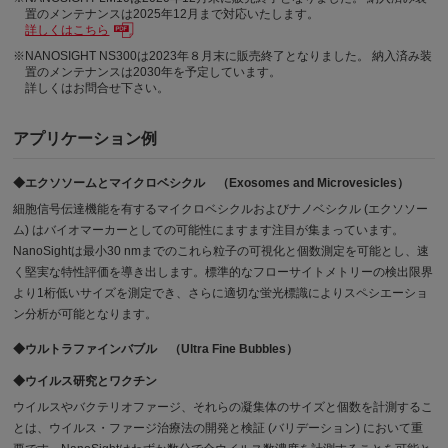
置のメンテナンスは2025年12月まで対応いたします。
詳しくはこちら
※NANOSIGHT NS300は2023年８月末に販売終了となりました。 納入済み装
置のメンテナンスは2030年を予定しています。
詳しくはお問合せ下さい。
アプリケーション例
◆エクソソームとマイクロベシクル （Exosomes and Microvesicles）
細胞信号伝達機能を有するマイクロベシクルおよびナノベシクル (エクソソー
ム) はバイオマーカーとしての可能性にますます注目が集まっています。
NanoSightは最小30 nmまでのこれら粒子の可視化と個数測定を可能とし、速
く堅実な特性評価を導き出します。標準的なフローサイトメトリーの検出限界
より1桁低いサイズを測定でき、さらに適切な蛍光標識によりスペシエーショ
ン分析が可能となります。
◆ウルトラファインバブル （Ultra Fine Bubbles）
◆ウイルス研究とワクチン
ウイルスやバクテリオファージ、それらの凝集体のサイズと個数を計測するこ
とは、ウイルス・ファージ治療法の開発と検証 (バリデーション) において重