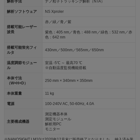
解析手法
ナノ粒子トラッキング解析（NTA）
解析ソフトウェア
NS Xproler
赤／緑／青／紫
搭載可能レーザー
波長
紫色：405 nm／青色：488 nm／緑色：532 nm／赤
色：642 nm
搭載可能蛍光フィ
430nm／500nm／565nm／650nm
ルタ
温度調節モジュー
室温 -5℃ ～ 最高70 ℃
ル
※自動温度監視機能搭載
本体寸法
250 mm × 340mm × 350mm
（W×H×D）
本体重量
11 kg
電源
100-240V AC, 50-60Hz, 4.0A
測定機器本体
測定モジュール
主要構成機器
解析用PC
モニター
※NANOSIGHT LM10は2020年12月末に販売終了となりました。 納入済み装