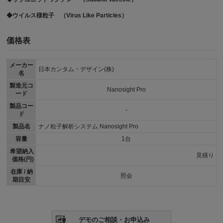
◆ウイルス様粒子 （Virus Like Particles）
価格表
メーカー
日本カンタム・デザイン(株)
名
製造元コ
Nanosight Pro
ード
製品コー
-
ド
製品名
ナノ粒子解析システム Nanosight Pro
容量
1台
希望納入
見積り
価格(円)
在庫 / 納
照会
期目安
デモのご相談・お申込み