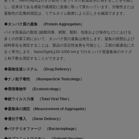
要です。NanoSightはわずか数分で全ウイルス数濃度を計測することを可能と
し、従来法である感染力価測定に急速に取って変わっています。分散性または
凝集性の定量的測定は、リアルタイム観察により正しさを確認できます。
◆タンパク質の凝集 （Protein Aggregation）
バイオ医薬品の製造 (細胞培養、精製、製剤、包装および保存など) における
多くの作業工程において、タンパク質の凝集は発生します。凝集の状態および
経時変化を測定することは、製品の安定性改善を可能とし、工程の最適化に大
きく寄与します。NanoSightは30-1000 nmまでのタンパク質凝集体のサイズ
と粒子数を測定することができます。
◆薬物送達システム （Drug Delivery）
◆ナノ粒子毒性 （Nanoparticle Toxicology）
◆環境毒物学 （Ecotoxicology）
◆総ウイルス力価 （Total Viral Titer）
◆凝集体の測定 （Measurement of Aggregatio）
◆遺伝子導入 （Gene Delivery）
◆バクテリオファージ （Bacteriophage）
◆サブユニットワクチン （Subunit Vaccine）