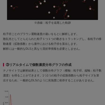
※赤線：粒子を追尾した軌跡
粒子径ごとのブラウン運動速度の違いをもとに解析します。
散乱光としてとらえられた粒子１つ１つの動きをトラッキングし、各粒子の移
動速度（拡散係数）から液中における粒子径を算出します。
解析には一般的なDLSと異なり屈折率情報を必要としません。
③リアルタイムで個数濃度分布グラフの作成
ナノサイトでは解析結果として個数分布グラフ（横軸：粒子径、縦軸：粒子数
濃度）を得ることができます。1つ1つの粒子の拡散係数から粒子サイズを算
出するため、一般的なDLSのように光強度に依存することがありません。