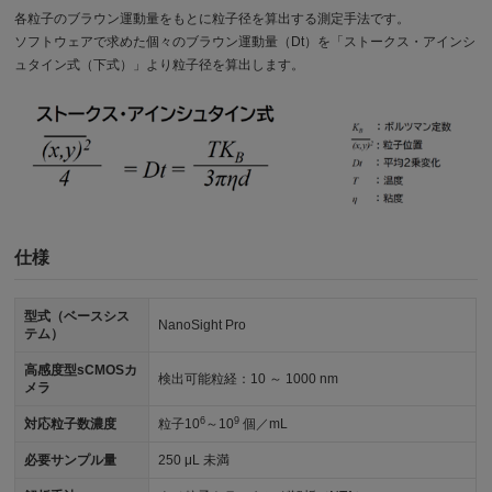
各粒子のブラウン運動量をもとに粒子径を算出する測定手法です。
ソフトウェアで求めた個々のブラウン運動量（Dt）を「ストークス・アインシ
ュタイン式（下式）」より粒子径を算出します。
仕様
型式（ベースシス
NanoSight Pro
テム）
高感度型sCMOSカ
検出可能粒経：10 ～ 1000 nm
メラ
6
9
対応粒子数濃度
粒子10
～10
個／mL
必要サンプル量
250 μL 未満