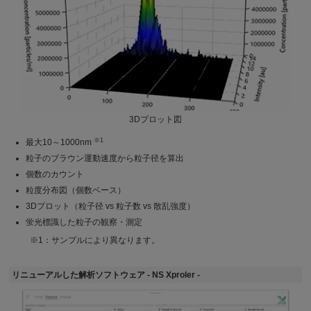
3Dプロット図
※1
最大10～1000nm
粒子のブラウン運動速度から粒子径を算出
個数のカウント
粒度分布図（個数ベース）
3Dプロット（粒子径 vs 粒子数 vs 散乱強度）
蛍光標識した粒子の観察・測定
※1：サンプルにより異なります。
リニューアルした解析ソフトウェア - NS Xproler -