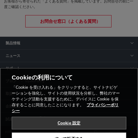
お客様から寄せられた「よくある質問」を掲載しています。お問合せの前に一
度ご確認ください。
お問合せ窓口（よくある質問）
製品情報
ニュース
サポート
Cookieの利用について
siyaku-blog
「Cookie を受け入れる」をクリックすると、サイトナビゲ
ーションを強化し、サイトの使用状況を分析し、弊社のマー
取扱いメーカー
ケティング活動を支援するために、デバイスに Cookie を保
存することに同意したことになります。
プライバシーポリ
事業所一覧
シー
Cookie 設定
利用規約
プライバシーポリシー
コーポレートサイト
Cookie設定