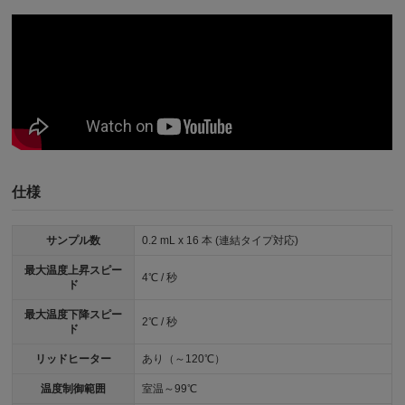
仕様
サンプル数
0.2 mL x 16 本 (連結タイプ対応)
最大温度上昇スピー
4℃ / 秒
ド
最大温度下降スピー
2℃ / 秒
ド
リッドヒーター
あり（～120℃）
温度制御範囲
室温～99℃