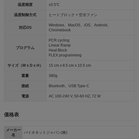
温度精度
±0.5℃
温度制御方式
ヒートブロック + 空冷ファン
Windows、MacOS、iOS、Android、
対応OS
Chromebook
PCR cycling
Linear Ramp
プログラム
Heat Block
FLEX programming
サイズ（W x D x H）
15 cm x 8.5 cm x 10.5 cm
重量
380g
接続
Bluetooth、USB Type-C
電源
AC 100-240 V, 50-60 HZ, 72 W
価格表
メーカー
バイオネットジャパン(株)
名