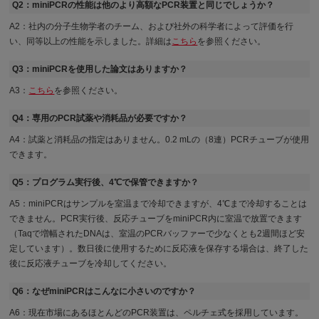
Q2：miniPCRの性能は他のより高額なPCR装置と同じでしょうか？
A2：社内の分子生物学者のチーム、および社外の科学者によって評価を行
い、同等以上の性能を示しました。詳細は
こちら
を参照ください。
Q3：miniPCRを使用した論文はありますか？
A3：
こちら
を参照ください。
Q4：専用のPCR試薬や消耗品が必要ですか？
A4：試薬と消耗品の指定はありません。0.2 mLの（8連）PCRチューブが使用
できます。
Q5：プログラム実行後、4℃で保管できますか？
A5：miniPCRはサンプルを室温まで冷却できますが、4℃まで冷却することは
できません。PCR実行後、反応チューブをminiPCR内に室温で放置できます
（Taqで増幅されたDNAは、室温のPCRバッファーで少なくとも2週間ほど安
定しています）。数日後に使用するために反応液を保存する場合は、終了した
後に反応液チューブを冷却してください。
Q6：なぜminiPCRはこんなに小さいのですか？
A6：現在市場にあるほとんどのPCR装置は、ペルチェ式を採用しています。