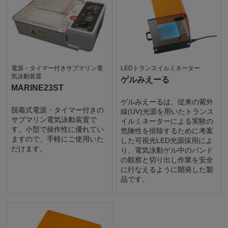
電源・タイマー付きサブマリン電
LEDトランスイルミネーター
気泳動装置
ゲルみえーる
MARINE23ST
ゲルみえーるは、従来の紫外
脱着式電源・タイマー付きの
線(UV)光源を用いたトランス
サブマリン電気泳動装置で
イルミネーターによる実験の
す。小型で操作性に優れてい
危険性を排除するために考案
ますので、手軽にご使用いた
した可視光LED光源採用によ
だけます。
り、電気泳動ゲル中のバンド
の観察と切り出し作業を安全
に行なえるように開発した製
品です。