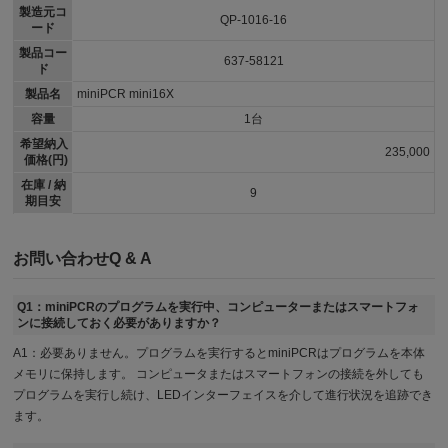
製造元コ
QP-1016-16
ード
製品コー
637-58121
ド
製品名
miniPCR mini16X
容量
1台
希望納入
235,000
価格(円)
在庫 / 納
9
期目安
お問い合わせQ & A
Q1：miniPCRのプログラムを実行中、コンピューターまたはスマートフォ
ンに接続しておく必要がありますか？
A1：必要ありません。プログラムを実行するとminiPCRはプログラムを本体
メモリに保持します。 コンピュータまたはスマートフォンの接続を外しても
プログラムを実行し続け、LEDインターフェイスを介して進行状況を追跡でき
ます。