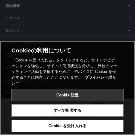
製品情報
ニュース
サポート
siyaku-blog
Cookieの利用について
取扱いメーカー
「Cookie を受け入れる」をクリックすると、サイトナビゲ
ーションを強化し、サイトの使用状況を分析し、弊社のマー
事業所一覧
ケティング活動を支援するために、デバイスに Cookie を保
存することに同意したことになります。
プライバシーポリ
シー
利用規約
プライバシーポリシー
コーポレートサイト
Cookie設定
Cookie 設定
すべて拒否する
©富士フイルム和光純薬株式会社
Cookie を受け入れる