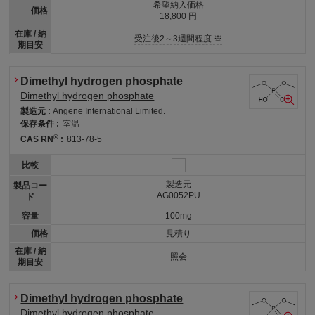
希望納入価格
価格
18,800 円
在庫 / 納
受注後2～3週間程度 ※
期目安
Dimethyl hydrogen phosphate
Dimethyl hydrogen phosphate
製造元 :
Angene International Limited.
保存条件 :
室温
®
CAS RN
:
813-78-5
比較
製造元
製品コー
AG0052PU
ド
容量
100mg
価格
見積り
在庫 / 納
照会
期目安
Dimethyl hydrogen phosphate
Dimethyl hydrogen phosphate