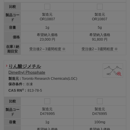
比較
製造元
製造元
製品コー
OR10807
OR10807
ド
容量
1g
5g
希望納入価格
希望納入価格
価格
23,000 円
91,800 円
在庫 / 納
受注後2～3週間程度 ※
受注後2～3週間程度 ※
期目安
りん酸ジメチル
Dimethyl Phosphate
製造元 :
Toronto Research Chemicals(LGC)
保存条件 :
冷凍
®
CAS RN
:
813-78-5
比較
製造元
製造元
製品コー
D476995
D476995
ド
容量
1g
100mg
希望納入価格
希望納入価格