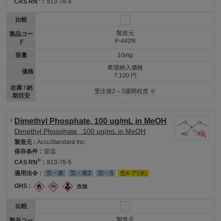
CAS RN
:
813-78-5
比較
製造元
製品コー
P-442N
ド
容量
10mg
希望納入価格
価格
7,100 円
在庫 / 納
受注後2～3週間程度 ※
期目安
Dimethyl Phosphate, 100 ug/mL in MeOH
Dimethyl Phosphate , 100 μg/mL in MeOH
製造元 :
AccuStandard Inc.
保存条件 :
室温
®
CAS RN
:
813-78-5
適用法令 :
労・表
労・有2
労・S
危4-ア(水)
GHS :
比較
製造元
製品コー