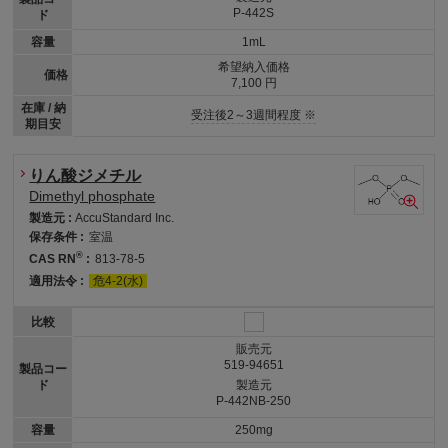
P-442S
ド
容量
1mL
希望納入価格
価格
7,100 円
在庫 / 納
受注後2～3週間程度 ※
期目安
りん酸ジメチル
Dimethyl phosphate
製造元 :
AccuStandard Inc.
保存条件 :
室温
®
CAS RN
:
813-78-5
適用法令 :
危4-2(水)
比較
販売元
519-94651
製品コー
ド
製造元
P-442NB-250
容量
250mg