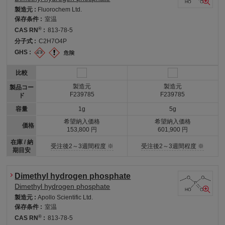
製造元 :
Fluorochem Ltd.
保存条件 :
室温
®
CAS RN
:
813-78-5
分子式 :
C2H7O4P
GHS :
比較
製造元
製造元
製品コー
F239785
F239785
ド
容量
1g
5g
希望納入価格
希望納入価格
価格
153,800 円
601,900 円
在庫 / 納
受注後2～3週間程度 ※
受注後2～3週間程度 ※
期目安
Dimethyl hydrogen phosphate
Dimethyl hydrogen phosphate
製造元 :
Apollo Scientific Ltd.
保存条件 :
室温
®
CAS RN
:
813-78-5