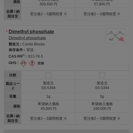
価格
309,400 円
57,900 円
在庫 / 納
受注後2～3週間程度 ※
受注後2～3週間程度 ※
期目安
Dimethyl phosphate
Dimethyl phosphate
製造元 :
Combi-Blocks
保存条件 :
室温
®
CAS RN
:
813-78-5
GHS :
比較
製造元
製造元
製品コー
SS-5394
SS-5394
ド
容量
1g
5g
希望納入価格
希望納入価格
価格
45,000 円
180,000 円
在庫 / 納
受注後2～3週間程度 ※
受注後2～3週間程度 ※
期目安